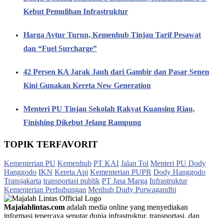
Kebut Pemulihan Infrastruktur
Harga Avtur Turun, Kemenhub Tinjau Tarif Pesawat
dan “Fuel Surcharge”
42 Persen KA Jarak Jauh dari Gambir dan Pasar Senen
Kini Gunakan Kereta New Generation
Menteri PU Tinjau Sekolah Rakyat Kuansing Riau,
Finishing Dikebut Jelang Rampung
TOPIK TERFAVORIT
Kementerian PU
Kemenhub
PT KAI
Jalan Tol
Menteri PU Dody
Hanggodo
IKN
Kereta Api
Kementerian PUPR
Dody Hanggodo
Transjakarta
transportasi publik
PT Jasa Marga
Infrastruktur
Kementerian Perhubungan
Menhub Dudy Purwagandhi
Majalahlintas.com
adalah media online yang menyediakan
informasi tepercaya seputar dunia infrastruktur, transportasi, dan