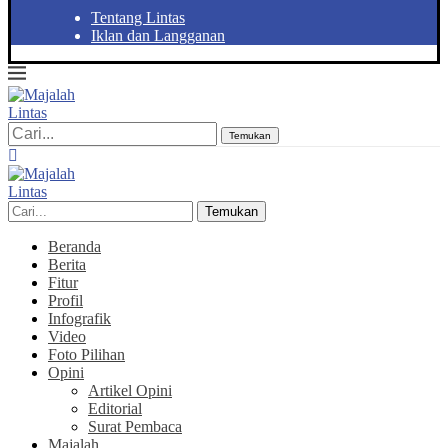
Tentang Lintas
Iklan dan Langganan
Temukan
Temukan
Beranda
Berita
Fitur
Profil
Infografik
Video
Foto Pilihan
Opini
Artikel Opini
Editorial
Surat Pembaca
Majalah