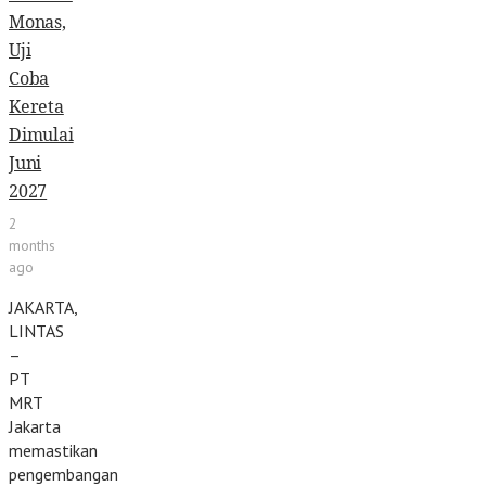
Monas,
Uji
Coba
Kereta
Dimulai
Juni
2027
2
months
ago
JAKARTA,
LINTAS
–
PT
MRT
Jakarta
memastikan
pengembangan