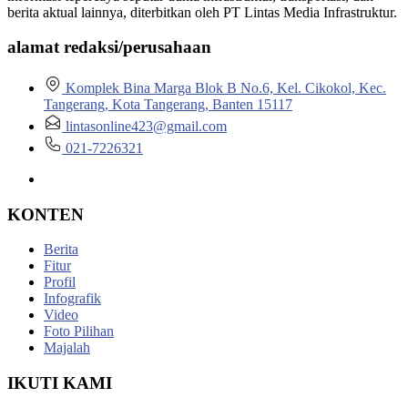
berita aktual lainnya, diterbitkan oleh PT Lintas Media Infrastruktur.
alamat redaksi/perusahaan
Komplek Bina Marga Blok B No.6, Kel. Cikokol, Kec.
Tangerang, Kota Tangerang, Banten 15117
lintasonline423@gmail.com
021-7226321
KONTEN
Berita
Fitur
Profil
Infografik
Video
Foto Pilihan
Majalah
IKUTI KAMI