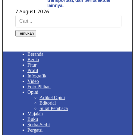
transportasi, dan berita aktual
lainnya.
7 August 2026
Temukan
Beranda
Berita
Fitur
Profil
Infografik
Video
Foto Pilihan
Opini
Artikel Opini
Editorial
Surat Pembaca
Majalah
Buku
Serba-Serbi
Pergatsi