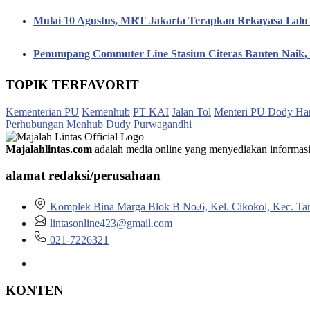
Mulai 10 Agustus, MRT Jakarta Terapkan Rekayasa Lalu 
Penumpang Commuter Line Stasiun Citeras Banten Naik
TOPIK TERFAVORIT
Kementerian PU
Kemenhub
PT KAI
Jalan Tol
Menteri PU Dody Ha
Perhubungan
Menhub Dudy Purwagandhi
Majalahlintas.com
adalah media online yang menyediakan informasi tep
alamat redaksi/perusahaan
Komplek Bina Marga Blok B No.6, Kel. Cikokol, Kec. Ta
lintasonline423@gmail.com
021-7226321
KONTEN