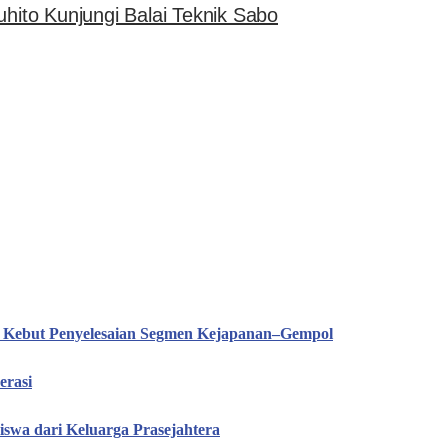
hito Kunjungi Balai Teknik Sabo
T Kebut Penyelesaian Segmen Kejapanan–Gempol
erasi
iswa dari Keluarga Prasejahtera