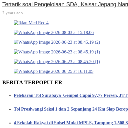
Tertarik soal Pengelolaan SDA, Kaisar Jepang Naru
3 years ago
BERITA TERPOPULER
Pelebaran Tol Surabaya–Gempol Capai 97,77 Persen, JT
Tol Prosiwangi Seksi 1 dan 2 Sepanjang 24 Km Siap Berop
4 Sekolah Rakyat di Sulsel Mulai MPLS, Tampung 1.508 S