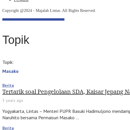
Copyright @2024 - Majalah Lintas. All Rights Reserved.
Topik
Topik:
Masako
Berita
Tertarik soal Pengelolaan SDA, Kaisar Jepang 
3 years ago
Yogyakarta, Lintas – Menteri PUPR Basuki Hadimuljono mendampin
Naruhito bersama Permaisuri Masako …
Berita