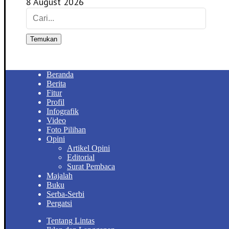
8 August 2026
Temukan
Beranda
Berita
Fitur
Profil
Infografik
Video
Foto Pilihan
Opini
Artikel Opini
Editorial
Surat Pembaca
Majalah
Buku
Serba-Serbi
Pergatsi
Tentang Lintas