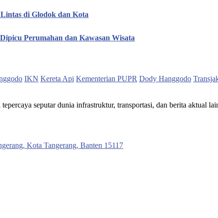
Lintas di Glodok dan Kota
, Dipicu Perumahan dan Kawasan Wisata
nggodo
IKN
Kereta Api
Kementerian PUPR
Dody Hanggodo
Transja
ercaya seputar dunia infrastruktur, transportasi, dan berita aktual lai
ngerang, Kota Tangerang, Banten 15117