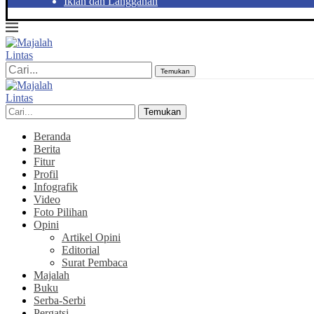
Iklan dan Langganan
Temukan
Temukan
Beranda
Berita
Fitur
Profil
Infografik
Video
Foto Pilihan
Opini
Artikel Opini
Editorial
Surat Pembaca
Majalah
Buku
Serba-Serbi
Pergatsi