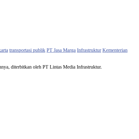
karta
transportasi publik
PT Jasa Marga
Infrastruktur
Kementerian
nnya, diterbitkan oleh PT Lintas Media Infrastruktur.