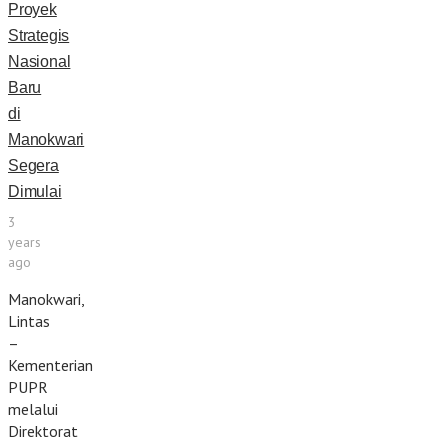
Proyek
Strategis
Nasional
Baru
di
Manokwari
Segera
Dimulai
3
years
ago
Manokwari,
Lintas
–
Kementerian
PUPR
melalui
Direktorat