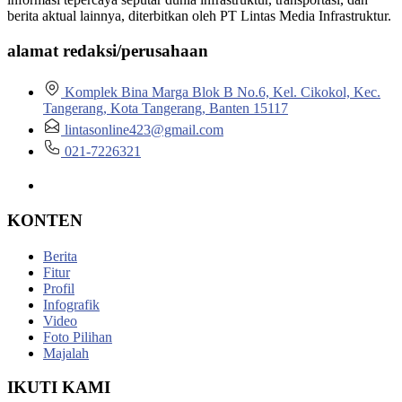
berita aktual lainnya, diterbitkan oleh PT Lintas Media Infrastruktur.
alamat redaksi/perusahaan
Komplek Bina Marga Blok B No.6, Kel. Cikokol, Kec.
Tangerang, Kota Tangerang, Banten 15117
lintasonline423@gmail.com
021-7226321
KONTEN
Berita
Fitur
Profil
Infografik
Video
Foto Pilihan
Majalah
IKUTI KAMI