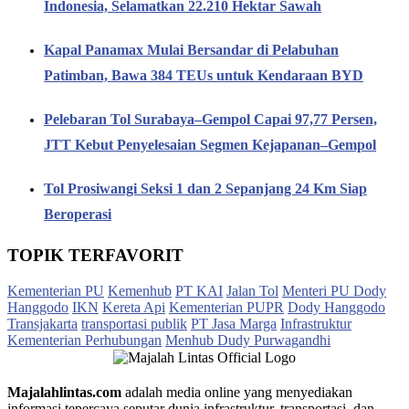
Indonesia, Selamatkan 22.210 Hektar Sawah
Kapal Panamax Mulai Bersandar di Pelabuhan
Patimban, Bawa 384 TEUs untuk Kendaraan BYD
Pelebaran Tol Surabaya–Gempol Capai 97,77 Persen,
JTT Kebut Penyelesaian Segmen Kejapanan–Gempol
Tol Prosiwangi Seksi 1 dan 2 Sepanjang 24 Km Siap
Beroperasi
TOPIK TERFAVORIT
Kementerian PU
Kemenhub
PT KAI
Jalan Tol
Menteri PU Dody
Hanggodo
IKN
Kereta Api
Kementerian PUPR
Dody Hanggodo
Transjakarta
transportasi publik
PT Jasa Marga
Infrastruktur
Kementerian Perhubungan
Menhub Dudy Purwagandhi
Majalahlintas.com
adalah media online yang menyediakan
informasi tepercaya seputar dunia infrastruktur, transportasi, dan