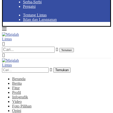
Serba-Serbi
Pergatsi
Tentang Lintas
Iklan dan Langganan
Temukan
Temukan
Beranda
Berita
Fitur
Profil
Infografik
Video
Foto Pilihan
Opini