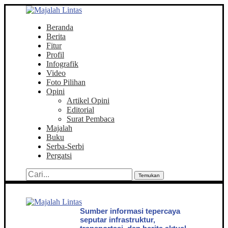
Beranda
Berita
Fitur
Profil
Infografik
Video
Foto Pilihan
Opini
Artikel Opini
Editorial
Surat Pembaca
Majalah
Buku
Serba-Serbi
Pergatsi
Temukan
Sumber informasi tepercaya
seputar infrastruktur,