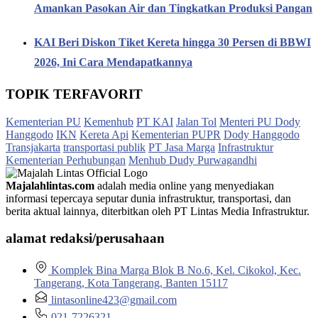
Amankan Pasokan Air dan Tingkatkan Produksi Pangan
KAI Beri Diskon Tiket Kereta hingga 30 Persen di BBWI
2026, Ini Cara Mendapatkannya
TOPIK TERFAVORIT
Kementerian PU
Kemenhub
PT KAI
Jalan Tol
Menteri PU Dody
Hanggodo
IKN
Kereta Api
Kementerian PUPR
Dody Hanggodo
Transjakarta
transportasi publik
PT Jasa Marga
Infrastruktur
Kementerian Perhubungan
Menhub Dudy Purwagandhi
Majalahlintas.com
adalah media online yang menyediakan
informasi tepercaya seputar dunia infrastruktur, transportasi, dan
berita aktual lainnya, diterbitkan oleh PT Lintas Media Infrastruktur.
alamat redaksi/perusahaan
Komplek Bina Marga Blok B No.6, Kel. Cikokol, Kec.
Tangerang, Kota Tangerang, Banten 15117
lintasonline423@gmail.com
021-7226321