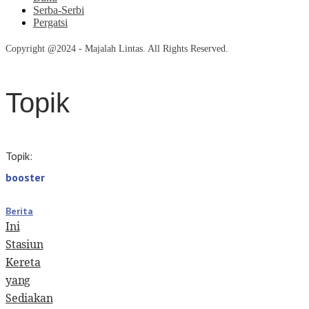
Serba-Serbi
Pergatsi
Copyright @2024 - Majalah Lintas. All Rights Reserved.
Topik
Topik:
booster
Berita
Ini
Stasiun
Kereta
yang
Sediakan