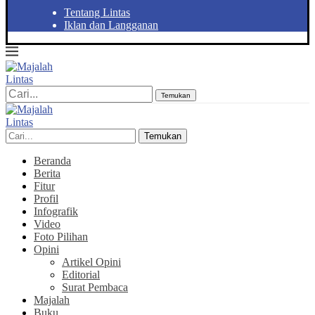
Tentang Lintas
Iklan dan Langganan
Temukan
Temukan
Beranda
Berita
Fitur
Profil
Infografik
Video
Foto Pilihan
Opini
Artikel Opini
Editorial
Surat Pembaca
Majalah
Buku