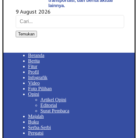
transportasi, dan berita aktual
lainnya.
9 August 2026
Temukan
Beranda
Berita
Fitur
Profil
Infografik
Video
Foto Pilihan
Opini
Artikel Opini
Editorial
Surat Pembaca
Majalah
Buku
Serba-Serbi
Pergatsi