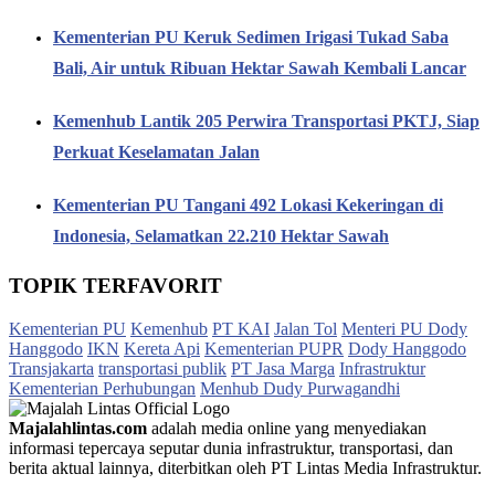
Kementerian PU Keruk Sedimen Irigasi Tukad Saba
Bali, Air untuk Ribuan Hektar Sawah Kembali Lancar
Kemenhub Lantik 205 Perwira Transportasi PKTJ, Siap
Perkuat Keselamatan Jalan
Kementerian PU Tangani 492 Lokasi Kekeringan di
Indonesia, Selamatkan 22.210 Hektar Sawah
TOPIK TERFAVORIT
Kementerian PU
Kemenhub
PT KAI
Jalan Tol
Menteri PU Dody
Hanggodo
IKN
Kereta Api
Kementerian PUPR
Dody Hanggodo
Transjakarta
transportasi publik
PT Jasa Marga
Infrastruktur
Kementerian Perhubungan
Menhub Dudy Purwagandhi
Majalahlintas.com
adalah media online yang menyediakan
informasi tepercaya seputar dunia infrastruktur, transportasi, dan
berita aktual lainnya, diterbitkan oleh PT Lintas Media Infrastruktur.