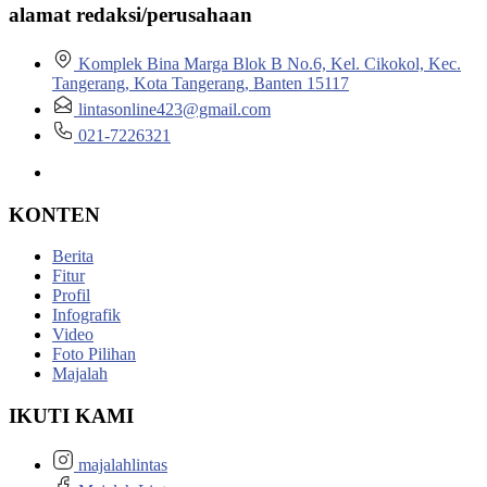
alamat redaksi/perusahaan
Komplek Bina Marga Blok B No.6, Kel. Cikokol, Kec.
Tangerang, Kota Tangerang, Banten 15117
lintasonline423@gmail.com
021-7226321
KONTEN
Berita
Fitur
Profil
Infografik
Video
Foto Pilihan
Majalah
IKUTI KAMI
majalahlintas