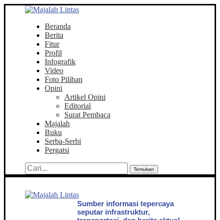
Beranda
Berita
Fitur
Profil
Infografik
Video
Foto Pilihan
Opini
Artikel Opini
Editorial
Surat Pembaca
Majalah
Buku
Serba-Serbi
Pergatsi
Temukan
Sumber informasi tepercaya
seputar infrastruktur,