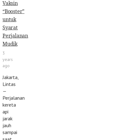
Vaksin
“Booster”
untuk
Syarat
Perjalanan
Mudik
3
years
ago
Jakarta,
Lintas
—
Perjalanan
kereta
api
jarak
jauh
sampai
saat