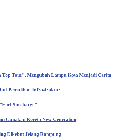
en Top Tour”, Mengubah Lampu Kota Menjadi Cerita
ut Pemulihan Infrastruktur
“Fuel Surcharge”
ini Gunakan Kereta New Generation
hing Dikebut Jelang Rampung