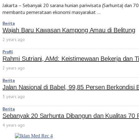
Jakarta – Sebanyak 20 sarana hunian pariwisata (Sarhunta) dan 70
membantu pemerataan ekonomi masyarakat …
Berita
Wajah Baru Kawasan Kampong Amau di Belitung
2 years ago
Profil
Rahmi Sutriani, AMd: Keistimewaan Bekerja dan Tin
2 years ago
Berita
Jalan Nasional di Babel, 99,85 Persen Berkondisi 
3 years ago
Berita
Sebanyak 20 Sarhunta Dibangun dan Kualitas 70 R
4 years ago