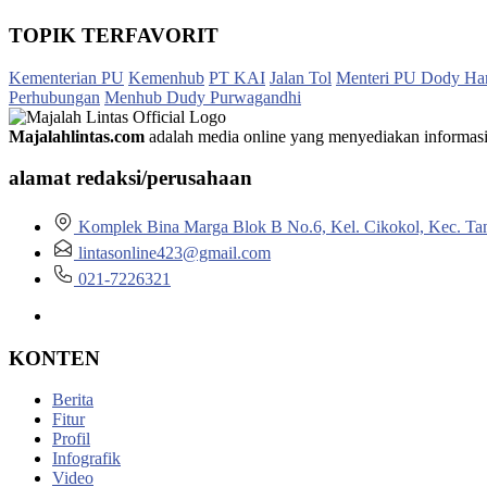
TOPIK TERFAVORIT
Kementerian PU
Kemenhub
PT KAI
Jalan Tol
Menteri PU Dody Ha
Perhubungan
Menhub Dudy Purwagandhi
Majalahlintas.com
adalah media online yang menyediakan informasi tep
alamat redaksi/perusahaan
Komplek Bina Marga Blok B No.6, Kel. Cikokol, Kec. Ta
lintasonline423@gmail.com
021-7226321
KONTEN
Berita
Fitur
Profil
Infografik
Video