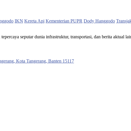
nggodo
IKN
Kereta Api
Kementerian PUPR
Dody Hanggodo
Transja
ercaya seputar dunia infrastruktur, transportasi, dan berita aktual lai
ngerang, Kota Tangerang, Banten 15117