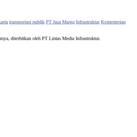
karta
transportasi publik
PT Jasa Marga
Infrastruktur
Kementerian
nnya, diterbitkan oleh PT Lintas Media Infrastruktur.