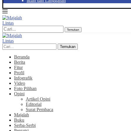
Iklan dan Langganan
Temukan
Temukan
Beranda
Berita
Fitur
Profil
Infografik
Video
Foto Pilihan
Opini
Artikel Opini
Editorial
Surat Pembaca
Majalah
Buku
Serba-Serbi
Pergatsi