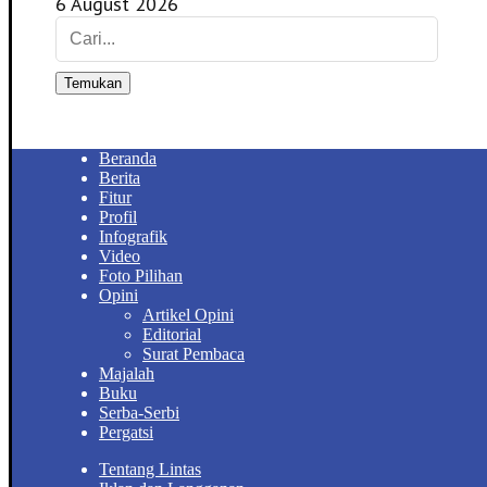
6 August 2026
Temukan
Beranda
Berita
Fitur
Profil
Infografik
Video
Foto Pilihan
Opini
Artikel Opini
Editorial
Surat Pembaca
Majalah
Buku
Serba-Serbi
Pergatsi
Tentang Lintas