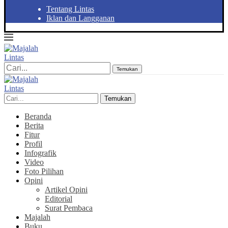
Tentang Lintas
Iklan dan Langganan
Temukan
Temukan
Beranda
Berita
Fitur
Profil
Infografik
Video
Foto Pilihan
Opini
Artikel Opini
Editorial
Surat Pembaca
Majalah
Buku