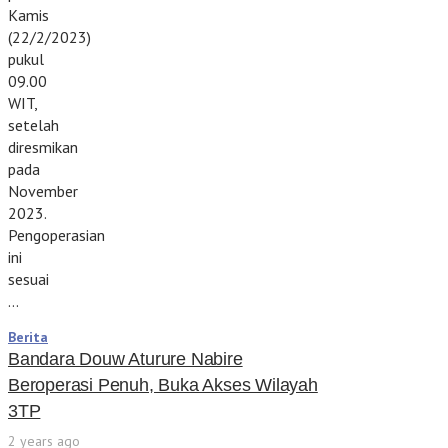
Kamis
(22/2/2023)
pukul
09.00
WIT,
setelah
diresmikan
pada
November
2023.
Pengoperasian
ini
sesuai
…
Berita
Bandara Douw Aturure Nabire
Beroperasi Penuh, Buka Akses Wilayah
3TP
2 years ago