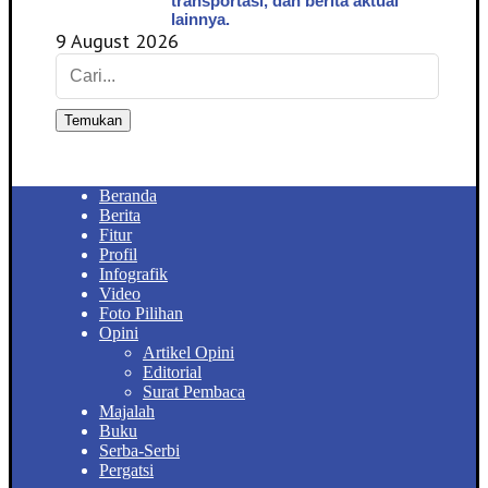
transportasi, dan berita aktual
lainnya.
9 August 2026
Temukan
Beranda
Berita
Fitur
Profil
Infografik
Video
Foto Pilihan
Opini
Artikel Opini
Editorial
Surat Pembaca
Majalah
Buku
Serba-Serbi
Pergatsi