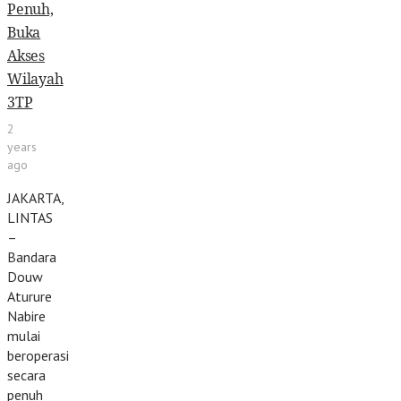
Penuh,
Buka
Akses
Wilayah
3TP
2
years
ago
JAKARTA,
LINTAS
–
Bandara
Douw
Aturure
Nabire
mulai
beroperasi
secara
penuh