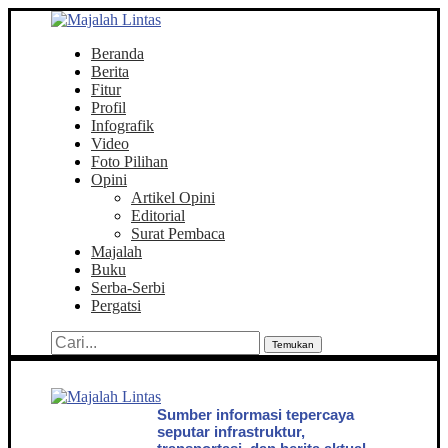
Beranda
Berita
Fitur
Profil
Infografik
Video
Foto Pilihan
Opini
Artikel Opini
Editorial
Surat Pembaca
Majalah
Buku
Serba-Serbi
Pergatsi
Temukan
Sumber informasi tepercaya
seputar infrastruktur,