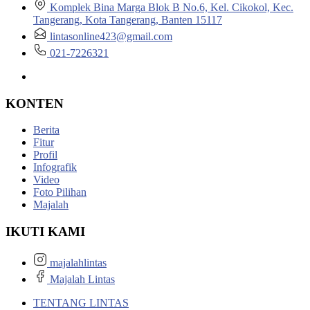
Komplek Bina Marga Blok B No.6, Kel. Cikokol, Kec.
Tangerang, Kota Tangerang, Banten 15117
lintasonline423@gmail.com
021-7226321
KONTEN
Berita
Fitur
Profil
Infografik
Video
Foto Pilihan
Majalah
IKUTI KAMI
majalahlintas
Majalah Lintas
TENTANG LINTAS