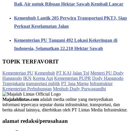
Bali, Air untuk Ribuan Hektar Sawah Kembali Lancar
Kemenhub Lantik 205 Perwira Transportasi PKTJ, Siap
Perkuat Keselamatan Jalan
Kementerian PU Tangani 492 Lokasi Kekeringan di
Indonesia, Selamatkan 22.210 Hektar Sawah
TOPIK TERFAVORIT
Kementerian PU
Kemenhub
PT KAI
Jalan Tol
Menteri PU Dody
Hanggodo
IKN
Kereta Api
Kementerian PUPR
Dody Hanggodo
Transjakarta
transportasi publik
PT Jasa Marga
Infrastruktur
Kementerian Perhubungan
Menhub Dudy Purwagandhi
Majalahlintas.com
adalah media online yang menyediakan
informasi tepercaya seputar dunia infrastruktur, transportasi, dan
berita aktual lainnya, diterbitkan oleh PT Lintas Media Infrastruktur.
alamat redaksi/perusahaan