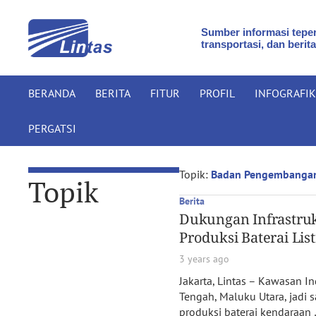
Sumber informasi teper
transportasi, dan berita
BERANDA
BERITA
FITUR
PROFIL
INFOGRAFIK
PERGATSI
Topik:
Badan Pengembangan 
Topik
Berita
Dukungan Infrastruk
Produksi Baterai List
3 years ago
Jakarta, Lintas – Kawasan I
Tengah, Maluku Utara, jadi s
produksi baterai kendaraan