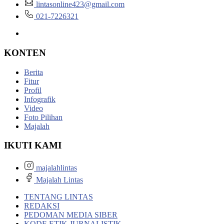
lintasonline423@gmail.com
021-7226321
KONTEN
Berita
Fitur
Profil
Infografik
Video
Foto Pilihan
Majalah
IKUTI KAMI
majalahlintas
Majalah Lintas
TENTANG LINTAS
REDAKSI
PEDOMAN MEDIA SIBER
KODE ETIK JURNALISTIK