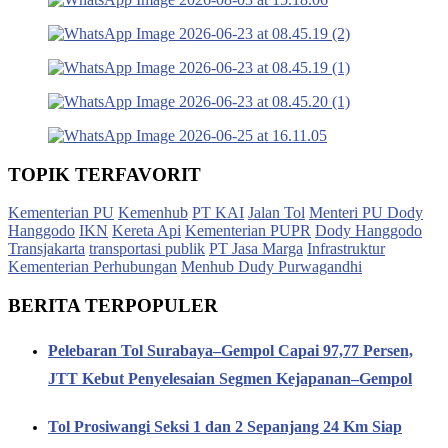
TOPIK TERFAVORIT
Kementerian PU
Kemenhub
PT KAI
Jalan Tol
Menteri PU Dody
Hanggodo
IKN
Kereta Api
Kementerian PUPR
Dody Hanggodo
Transjakarta
transportasi publik
PT Jasa Marga
Infrastruktur
Kementerian Perhubungan
Menhub Dudy Purwagandhi
BERITA TERPOPULER
Pelebaran Tol Surabaya–Gempol Capai 97,77 Persen,
JTT Kebut Penyelesaian Segmen Kejapanan–Gempol
Tol Prosiwangi Seksi 1 dan 2 Sepanjang 24 Km Siap