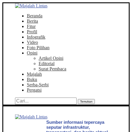
Beranda
Berita
Fitur
Profil
Infografik
Video
Foto Pilihan
Opini
Artikel Opini
Editorial
Surat Pembaca
Majalah
Buku
Serba-Serbi
Pergatsi
Temukan
Sumber informasi tepercaya
seputar infrastruktur,