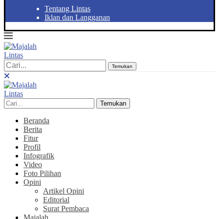
Tentang Lintas
Iklan dan Langganan
Temukan
Temukan
Beranda
Berita
Fitur
Profil
Infografik
Video
Foto Pilihan
Opini
Artikel Opini
Editorial
Surat Pembaca
Majalah