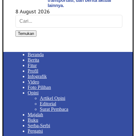
transportasi, dan berita aktual
lainnya.
8 August 2026
Temukan
Beranda
Berita
Fitur
Profil
Infografik
Video
Foto Pilihan
Opini
Artikel Opini
Editorial
Surat Pembaca
Majalah
Buku
Serba-Serbi
Pergatsi