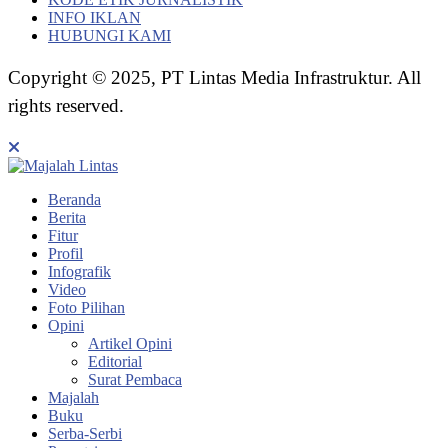
INFO IKLAN
HUBUNGI KAMI
Copyright © 2025, PT Lintas Media Infrastruktur. All
rights reserved.
Beranda
Berita
Fitur
Profil
Infografik
Video
Foto Pilihan
Opini
Artikel Opini
Editorial
Surat Pembaca
Majalah
Buku
Serba-Serbi