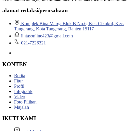
alamat redaksi/perusahaan
Komplek Bina Marga Blok B No.6, Kel. Cikokol, Kec.
Tangerang, Kota Tangerang, Banten 15117
lintasonline423@gmail.com
021-7226321
KONTEN
Berita
Fitur
Profil
Infografik
Video
Foto Pilihan
Majalah
IKUTI KAMI