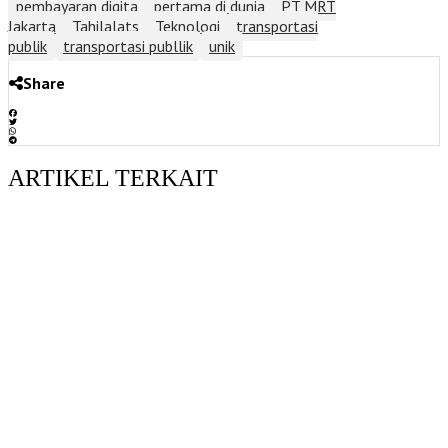
pembayaran digita
pertama di dunia
PT MRT
Jakarta
Tahilalats
Teknologi
transportasi
publik
transportasi publlik
unik
Share
ARTIKEL TERKAIT