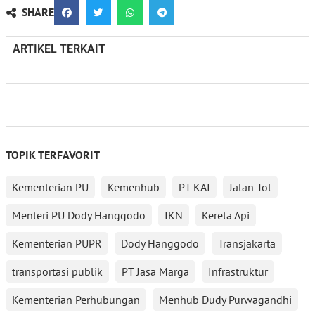
SHARE
ARTIKEL TERKAIT
TOPIK TERFAVORIT
Kementerian PU
Kemenhub
PT KAI
Jalan Tol
Menteri PU Dody Hanggodo
IKN
Kereta Api
Kementerian PUPR
Dody Hanggodo
Transjakarta
transportasi publik
PT Jasa Marga
Infrastruktur
Kementerian Perhubungan
Menhub Dudy Purwagandhi