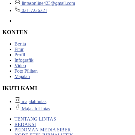
lintasonline423@gmail.com
021-7226321
KONTEN
Berita
Fitur
Profil
Infografik
Video
Foto Pilihan
Majalah
IKUTI KAMI
majalahlintas
Majalah Lintas
TENTANG LINTAS
REDAKSI
PEDOMAN MEDIA SIBER