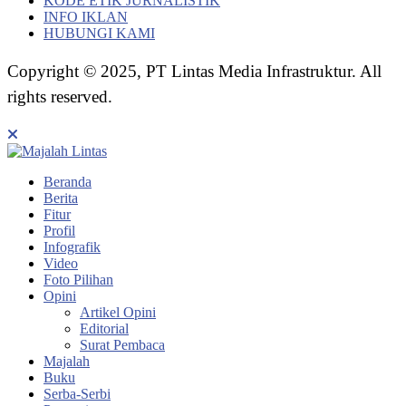
KODE ETIK JURNALISTIK
INFO IKLAN
HUBUNGI KAMI
Copyright © 2025, PT Lintas Media Infrastruktur. All
rights reserved.
Beranda
Berita
Fitur
Profil
Infografik
Video
Foto Pilihan
Opini
Artikel Opini
Editorial
Surat Pembaca
Majalah
Buku
Serba-Serbi