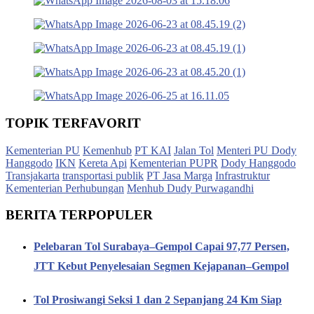
TOPIK TERFAVORIT
Kementerian PU
Kemenhub
PT KAI
Jalan Tol
Menteri PU Dody
Hanggodo
IKN
Kereta Api
Kementerian PUPR
Dody Hanggodo
Transjakarta
transportasi publik
PT Jasa Marga
Infrastruktur
Kementerian Perhubungan
Menhub Dudy Purwagandhi
BERITA TERPOPULER
Pelebaran Tol Surabaya–Gempol Capai 97,77 Persen,
JTT Kebut Penyelesaian Segmen Kejapanan–Gempol
Tol Prosiwangi Seksi 1 dan 2 Sepanjang 24 Km Siap