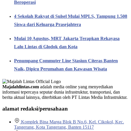
Beroperasi
4 Sekolah Rakyat di Sulsel Mulai MPLS, Tampung 1.508
Siswa dari Keluarga Prasejahtera
Mulai 10 Agustus, MRT Jakarta Terapkan Rekayasa
Lalu Lintas di Glodok dan Kota
Penumpang Commuter Line Stasiun Citeras Banten
Naik, Dipicu Perumahan dan Kawasan Wisata
Majalahlintas.com
adalah media online yang menyediakan
informasi tepercaya seputar dunia infrastruktur, transportasi, dan
berita aktual lainnya, diterbitkan oleh PT Lintas Media Infrastruktur.
alamat redaksi/perusahaan
Komplek Bina Marga Blok B No.6, Kel. Cikokol, Kec.
Tangerang, Kota Tangerang, Banten 15117