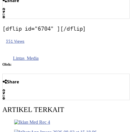
Share
[dflip id="6704" ][/dflip]
351 Views
Lintas_Media
Oleh:
Share
ARTIKEL TERKAIT