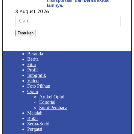
transportasi, dan berita aktual
lainnya.
8 August 2026
Temukan
Beranda
Berita
Fitur
Profil
Infografik
Video
Foto Pilihan
Opini
Artikel Opini
Editorial
Surat Pembaca
Majalah
Buku
Serba-Serbi
Pergatsi