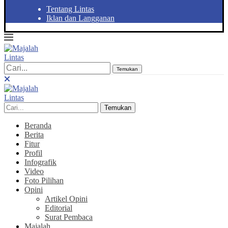
Tentang Lintas
Iklan dan Langganan
Temukan
Temukan
Beranda
Berita
Fitur
Profil
Infografik
Video
Foto Pilihan
Opini
Artikel Opini
Editorial
Surat Pembaca
Majalah