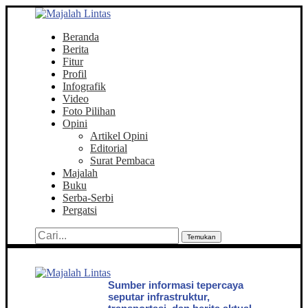
Beranda
Berita
Fitur
Profil
Infografik
Video
Foto Pilihan
Opini
Artikel Opini
Editorial
Surat Pembaca
Majalah
Buku
Serba-Serbi
Pergatsi
Temukan
Sumber informasi tepercaya
seputar infrastruktur,