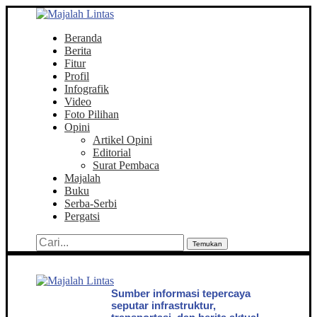
Beranda
Berita
Fitur
Profil
Infografik
Video
Foto Pilihan
Opini
Artikel Opini
Editorial
Surat Pembaca
Majalah
Buku
Serba-Serbi
Pergatsi
Temukan
Sumber informasi tepercaya
seputar infrastruktur,