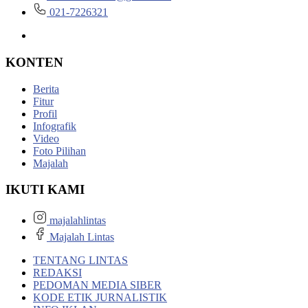
021-7226321
KONTEN
Berita
Fitur
Profil
Infografik
Video
Foto Pilihan
Majalah
IKUTI KAMI
majalahlintas
Majalah Lintas
TENTANG LINTAS
REDAKSI
PEDOMAN MEDIA SIBER
KODE ETIK JURNALISTIK