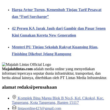
Harga Avtur Turun, Kemenhub Tinjau Tarif Pesawat
dan “Fuel Surcharge”
42 Persen KA Jarak Jauh dari Gambir dan Pasar Senen
Kini Gunakan Kereta New Generation
Menteri PU Tinjau Sekolah Rakyat Kuansing Riau,
Finishing Dikebut Jelang Rampung
Majalahlintas.com
adalah media online yang menyediakan
informasi tepercaya seputar dunia infrastruktur, transportasi, dan
berita aktual lainnya, diterbitkan oleh PT Lintas Media Infrastruktur.
alamat redaksi/perusahaan
Komplek Bina Marga Blok B No.6, Kel. Cikokol, Kec.
Tangerang, Kota Tangerang, Banten 15117
lintasonline423@gmail.com