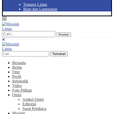
Tentang Lintas
Iklan dan Langganan
Temukan
Temukan
Beranda
Berita
Fitur
Profil
Infografik
Video
Foto Pilihan
Opini
Artikel Opini
Editorial
Surat Pembaca
Majalah