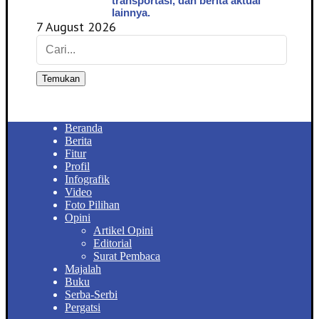
transportasi, dan berita aktual
lainnya.
7 August 2026
Temukan
Beranda
Berita
Fitur
Profil
Infografik
Video
Foto Pilihan
Opini
Artikel Opini
Editorial
Surat Pembaca
Majalah
Buku
Serba-Serbi
Pergatsi