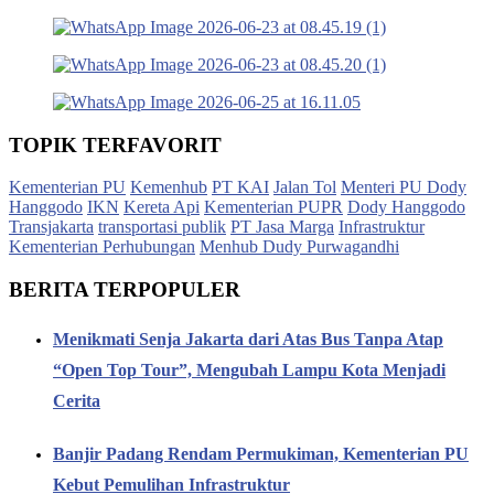
TOPIK TERFAVORIT
Kementerian PU
Kemenhub
PT KAI
Jalan Tol
Menteri PU Dody
Hanggodo
IKN
Kereta Api
Kementerian PUPR
Dody Hanggodo
Transjakarta
transportasi publik
PT Jasa Marga
Infrastruktur
Kementerian Perhubungan
Menhub Dudy Purwagandhi
BERITA TERPOPULER
Menikmati Senja Jakarta dari Atas Bus Tanpa Atap
“Open Top Tour”, Mengubah Lampu Kota Menjadi
Cerita
Banjir Padang Rendam Permukiman, Kementerian PU
Kebut Pemulihan Infrastruktur