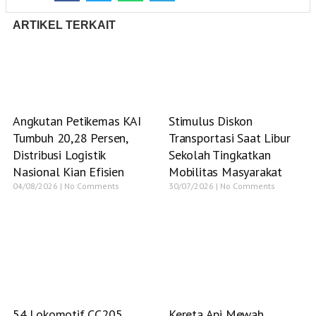
ARTIKEL TERKAIT
Angkutan Petikemas KAI
Stimulus Diskon
Tumbuh 20,28 Persen,
Transportasi Saat Libur
Distribusi Logistik
Sekolah Tingkatkan
Nasional Kian Efisien
Mobilitas Masyarakat
04/08/2026
No Comments
30/07/2026
No Comments
54 Lokomotif CC205
Kereta Api Mewah