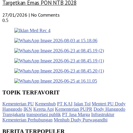
Targetkan Emas PON NTB 2028
27/01/2026
No Comments
TOPIK TERFAVORIT
Kementerian PU
Kemenhub
PT KAI
Jalan Tol
Menteri PU Dody
Hanggodo
IKN
Kereta Api
Kementerian PUPR
Dody Hanggodo
Transjakarta
transportasi publik
PT Jasa Marga
Infrastruktur
Kementerian Perhubungan
Menhub Dudy Purwagandhi
BERITA TERPOPULER