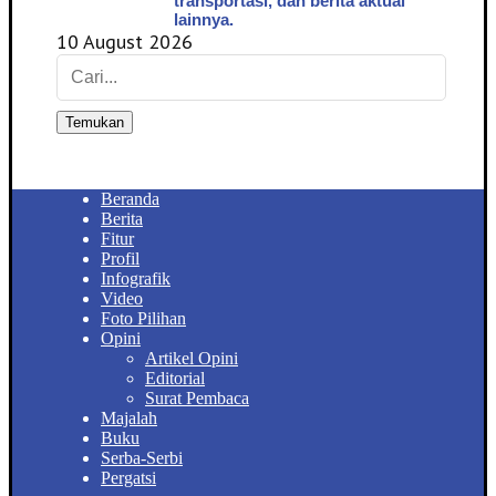
transportasi, dan berita aktual
lainnya.
10 August 2026
Temukan
Beranda
Berita
Fitur
Profil
Infografik
Video
Foto Pilihan
Opini
Artikel Opini
Editorial
Surat Pembaca
Majalah
Buku
Serba-Serbi
Pergatsi