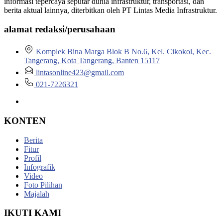
informasi tepercaya seputar dunia infrastruktur, transportasi, dan
berita aktual lainnya, diterbitkan oleh PT Lintas Media Infrastruktur.
alamat redaksi/perusahaan
Komplek Bina Marga Blok B No.6, Kel. Cikokol, Kec.
Tangerang, Kota Tangerang, Banten 15117
lintasonline423@gmail.com
021-7226321
KONTEN
Berita
Fitur
Profil
Infografik
Video
Foto Pilihan
Majalah
IKUTI KAMI