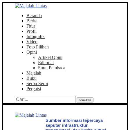
Beranda
Berita
Fitur
Profil
Infografik
Video
Foto Pilihan
Opini
Artikel Opini
Editorial
Surat Pembaca
Majalah
Buku
Serba-Serbi
Pergatsi
Temukan
Sumber informasi tepercaya
seputar infrastruktur,