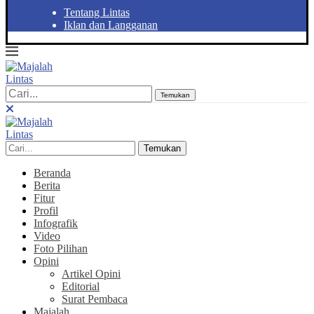
Tentang Lintas
Iklan dan Langganan
Temukan
Temukan
Beranda
Berita
Fitur
Profil
Infografik
Video
Foto Pilihan
Opini
Artikel Opini
Editorial
Surat Pembaca
Majalah