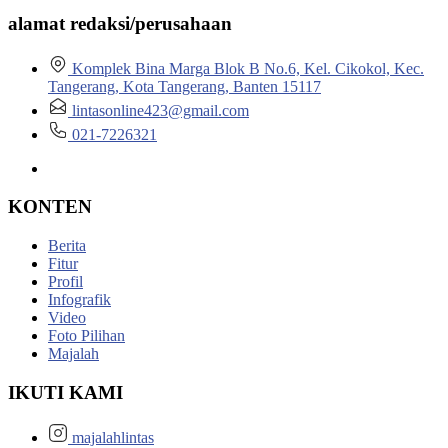
alamat redaksi/perusahaan
Komplek Bina Marga Blok B No.6, Kel. Cikokol, Kec.
Tangerang, Kota Tangerang, Banten 15117
lintasonline423@gmail.com
021-7226321
KONTEN
Berita
Fitur
Profil
Infografik
Video
Foto Pilihan
Majalah
IKUTI KAMI
majalahlintas