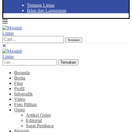
Tentang Lintas
Iklan dan Langganan
Temukan
Temukan
Beranda
Berita
Fitur
Profil
Infografik
Video
Foto Pilihan
Opini
Artikel Opini
Editorial
Surat Pembaca
Majalah