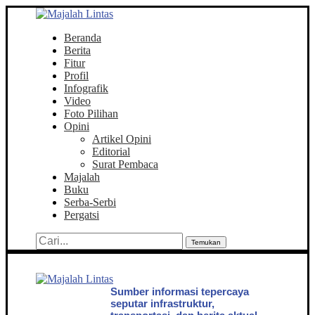
Beranda
Berita
Fitur
Profil
Infografik
Video
Foto Pilihan
Opini
Artikel Opini
Editorial
Surat Pembaca
Majalah
Buku
Serba-Serbi
Pergatsi
Temukan
Sumber informasi tepercaya
seputar infrastruktur,