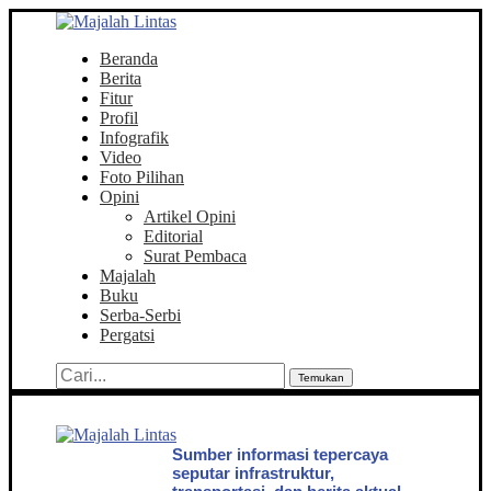
Beranda
Berita
Fitur
Profil
Infografik
Video
Foto Pilihan
Opini
Artikel Opini
Editorial
Surat Pembaca
Majalah
Buku
Serba-Serbi
Pergatsi
Temukan
Sumber informasi tepercaya
seputar infrastruktur,