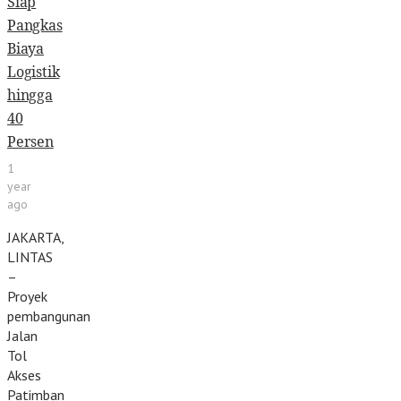
Siap
Pangkas
Biaya
Logistik
hingga
40
Persen
1
year
ago
JAKARTA,
LINTAS
–
Proyek
pembangunan
Jalan
Tol
Akses
Patimban