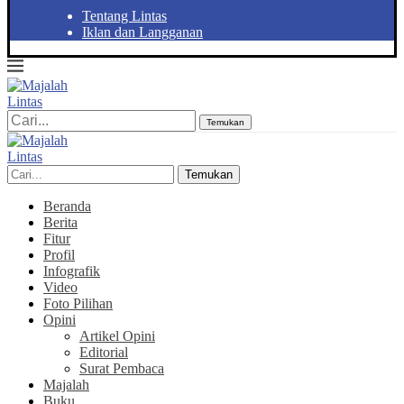
Tentang Lintas
Iklan dan Langganan
Temukan
Temukan
Beranda
Berita
Fitur
Profil
Infografik
Video
Foto Pilihan
Opini
Artikel Opini
Editorial
Surat Pembaca
Majalah
Buku