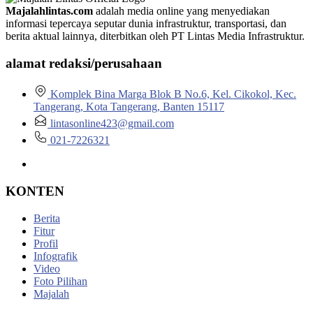
Majalahlintas.com
adalah media online yang menyediakan
informasi tepercaya seputar dunia infrastruktur, transportasi, dan
berita aktual lainnya, diterbitkan oleh PT Lintas Media Infrastruktur.
alamat redaksi/perusahaan
Komplek Bina Marga Blok B No.6, Kel. Cikokol, Kec.
Tangerang, Kota Tangerang, Banten 15117
lintasonline423@gmail.com
021-7226321
KONTEN
Berita
Fitur
Profil
Infografik
Video
Foto Pilihan
Majalah