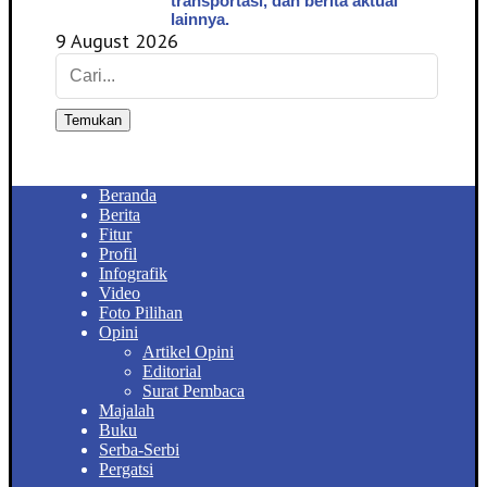
transportasi, dan berita aktual
lainnya.
9 August 2026
Temukan
Beranda
Berita
Fitur
Profil
Infografik
Video
Foto Pilihan
Opini
Artikel Opini
Editorial
Surat Pembaca
Majalah
Buku
Serba-Serbi
Pergatsi