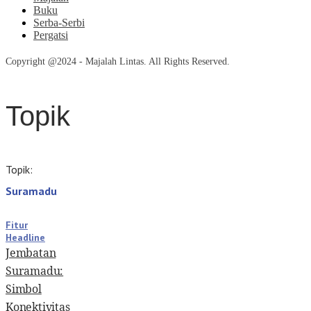
Buku
Serba-Serbi
Pergatsi
Copyright @2024 - Majalah Lintas. All Rights Reserved.
Topik
Topik:
Suramadu
Fitur
Headline
Jembatan
Suramadu:
Simbol
Konektivitas