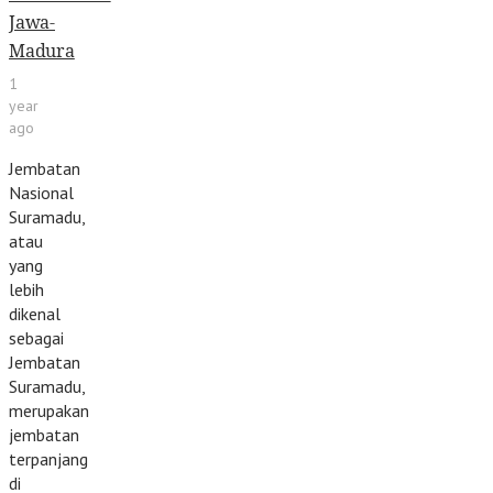
Jawa-
Madura
1
year
ago
Jembatan
Nasional
Suramadu,
atau
yang
lebih
dikenal
sebagai
Jembatan
Suramadu,
merupakan
jembatan
terpanjang
di