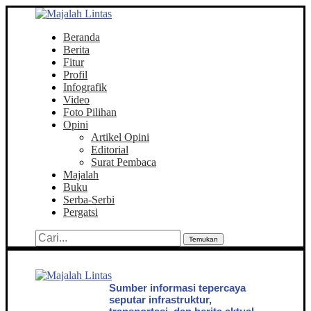
Beranda
Berita
Fitur
Profil
Infografik
Video
Foto Pilihan
Opini
Artikel Opini
Editorial
Surat Pembaca
Majalah
Buku
Serba-Serbi
Pergatsi
Temukan
Sumber informasi tepercaya
seputar infrastruktur,