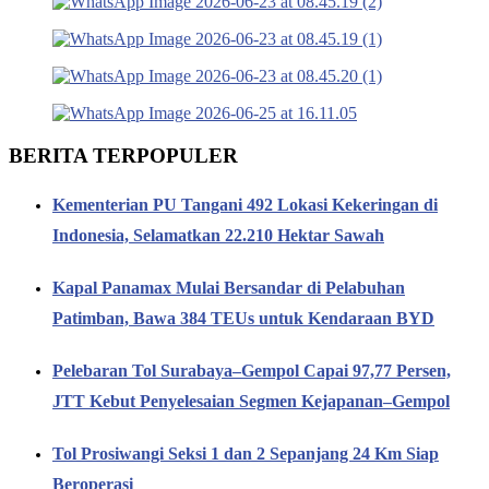
BERITA TERPOPULER
Kementerian PU Tangani 492 Lokasi Kekeringan di
Indonesia, Selamatkan 22.210 Hektar Sawah
Kapal Panamax Mulai Bersandar di Pelabuhan
Patimban, Bawa 384 TEUs untuk Kendaraan BYD
Pelebaran Tol Surabaya–Gempol Capai 97,77 Persen,
JTT Kebut Penyelesaian Segmen Kejapanan–Gempol
Tol Prosiwangi Seksi 1 dan 2 Sepanjang 24 Km Siap
Beroperasi