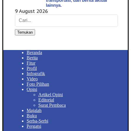
transportasi, dan berita aktual
lainnya.
9 August 2026
Temukan
Beranda
Berita
Fitur
Profil
Infografik
Video
Foto Pilihan
Opini
Artikel Opini
Editorial
Surat Pembaca
Majalah
Buku
Serba-Serbi
Pergatsi