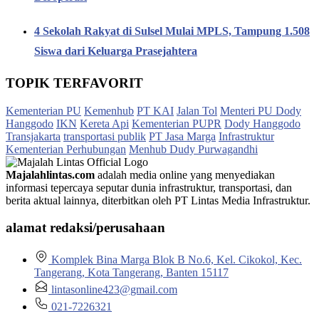
4 Sekolah Rakyat di Sulsel Mulai MPLS, Tampung 1.508
Siswa dari Keluarga Prasejahtera
TOPIK TERFAVORIT
Kementerian PU
Kemenhub
PT KAI
Jalan Tol
Menteri PU Dody
Hanggodo
IKN
Kereta Api
Kementerian PUPR
Dody Hanggodo
Transjakarta
transportasi publik
PT Jasa Marga
Infrastruktur
Kementerian Perhubungan
Menhub Dudy Purwagandhi
Majalahlintas.com
adalah media online yang menyediakan
informasi tepercaya seputar dunia infrastruktur, transportasi, dan
berita aktual lainnya, diterbitkan oleh PT Lintas Media Infrastruktur.
alamat redaksi/perusahaan
Komplek Bina Marga Blok B No.6, Kel. Cikokol, Kec.
Tangerang, Kota Tangerang, Banten 15117
lintasonline423@gmail.com
021-7226321