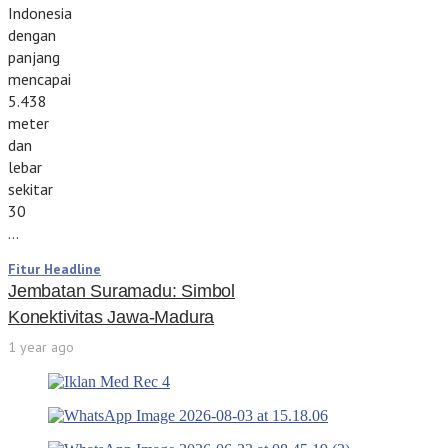
Indonesia
dengan
panjang
mencapai
5.438
meter
dan
lebar
sekitar
30
…
Fitur Headline
Jembatan Suramadu: Simbol
Konektivitas Jawa-Madura
1 year ago