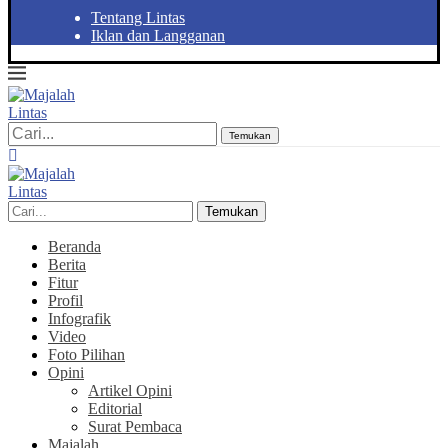
Tentang Lintas
Iklan dan Langganan
Temukan
Temukan
Beranda
Berita
Fitur
Profil
Infografik
Video
Foto Pilihan
Opini
Artikel Opini
Editorial
Surat Pembaca
Majalah