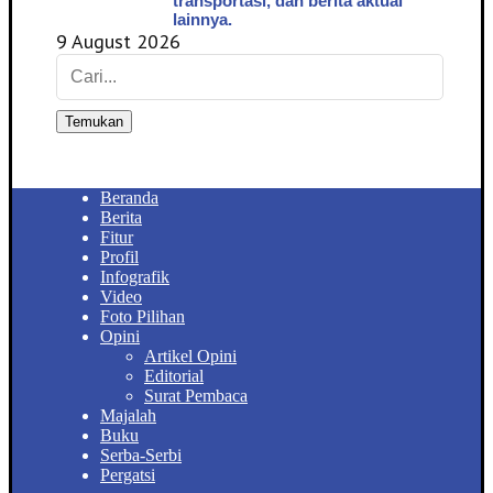
transportasi, dan berita aktual
lainnya.
9 August 2026
Temukan
Beranda
Berita
Fitur
Profil
Infografik
Video
Foto Pilihan
Opini
Artikel Opini
Editorial
Surat Pembaca
Majalah
Buku
Serba-Serbi
Pergatsi