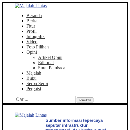
Beranda
Berita
Fitur
Profil
Infografik
Video
Foto Pilihan
Opini
Artikel Opini
Editorial
Surat Pembaca
Majalah
Buku
Serba-Serbi
Pergatsi
Temukan
Sumber informasi tepercaya
seputar infrastruktur,