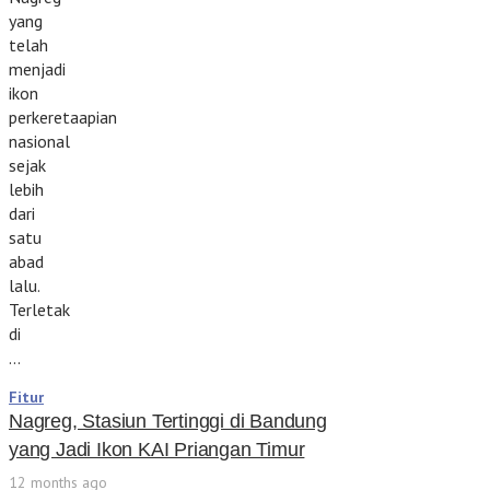
yang
telah
menjadi
ikon
perkeretaapian
nasional
sejak
lebih
dari
satu
abad
lalu.
Terletak
di
…
Fitur
Nagreg, Stasiun Tertinggi di Bandung
yang Jadi Ikon KAI Priangan Timur
12 months ago