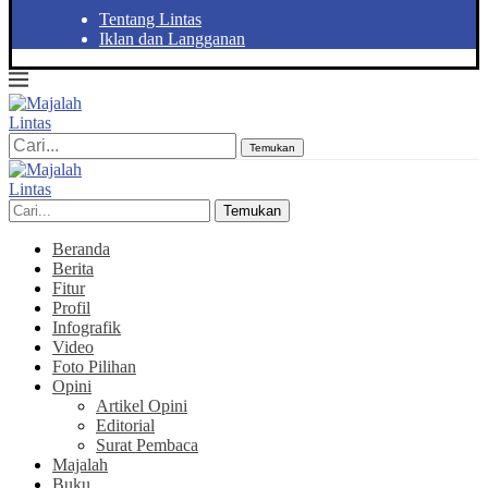
Tentang Lintas
Iklan dan Langganan
Temukan
Temukan
Beranda
Berita
Fitur
Profil
Infografik
Video
Foto Pilihan
Opini
Artikel Opini
Editorial
Surat Pembaca
Majalah
Buku