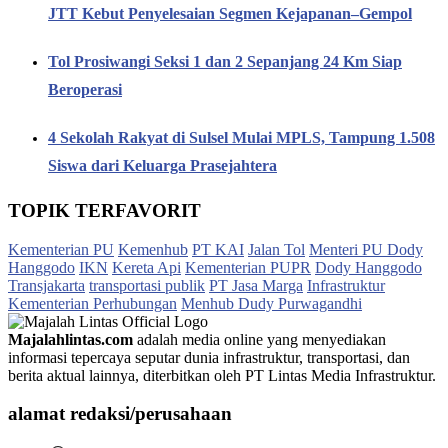
JTT Kebut Penyelesaian Segmen Kejapanan–Gempol
Tol Prosiwangi Seksi 1 dan 2 Sepanjang 24 Km Siap
Beroperasi
4 Sekolah Rakyat di Sulsel Mulai MPLS, Tampung 1.508
Siswa dari Keluarga Prasejahtera
TOPIK TERFAVORIT
Kementerian PU
Kemenhub
PT KAI
Jalan Tol
Menteri PU Dody
Hanggodo
IKN
Kereta Api
Kementerian PUPR
Dody Hanggodo
Transjakarta
transportasi publik
PT Jasa Marga
Infrastruktur
Kementerian Perhubungan
Menhub Dudy Purwagandhi
Majalahlintas.com
adalah media online yang menyediakan
informasi tepercaya seputar dunia infrastruktur, transportasi, dan
berita aktual lainnya, diterbitkan oleh PT Lintas Media Infrastruktur.
alamat redaksi/perusahaan