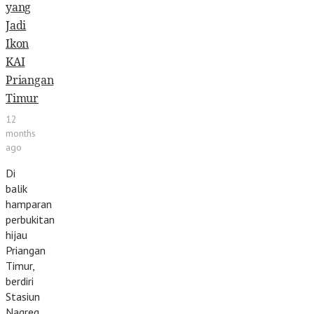
yang
Jadi
Ikon
KAI
Priangan
Timur
12
months
ago
Di
balik
hamparan
perbukitan
hijau
Priangan
Timur,
berdiri
Stasiun
Nagreg