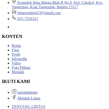
Komplek Bina Marga Blok B No.6, Kel. Cikokol, Kec.
Tangerang, Kota Tangerang, Banten 15117
lintasonline423@gmail.com
021-7226321
KONTEN
Berita
Fitur
Profil
Infografik
Video
Foto Pilihan
Majalah
IKUTI KAMI
majalahlintas
Majalah Lintas
TENTANG LINTAS