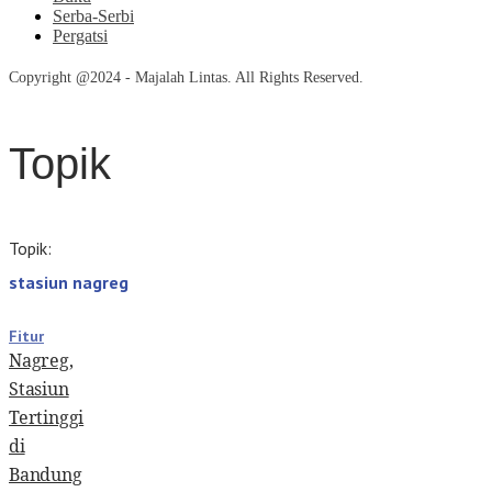
Serba-Serbi
Pergatsi
Copyright @2024 - Majalah Lintas. All Rights Reserved.
Topik
Topik:
stasiun nagreg
Fitur
Nagreg,
Stasiun
Tertinggi
di
Bandung