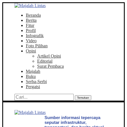
Beranda
Berita
Fitur
Profil
Infografik
Video
Foto Pilihan
Opini
Artikel Opini
Editorial
Surat Pembaca
Majalah
Buku
Serba-Serbi
Pergatsi
Temukan
Sumber informasi tepercaya
seputar infrastruktur,