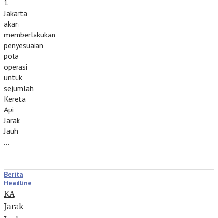
1
Jakarta
akan
memberlakukan
penyesuaian
pola
operasi
untuk
sejumlah
Kereta
Api
Jarak
Jauh
…
Berita
Headline
KA
Jarak