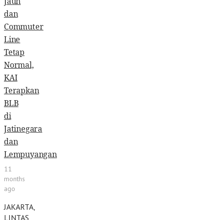
Jauh
dan
Commuter
Line
Tetap
Normal,
KAI
Terapkan
BLB
di
Jatinegara
dan
Lempuyangan
11
months
ago
JAKARTA,
LINTAS