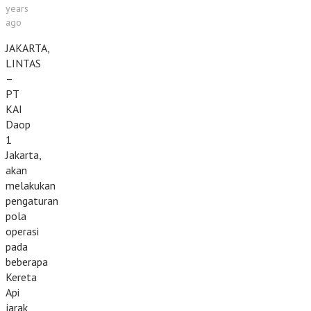
years
ago
JAKARTA,
LINTAS
–
PT
KAI
Daop
1
Jakarta,
akan
melakukan
pengaturan
pola
operasi
pada
beberapa
Kereta
Api
jarak