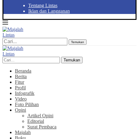
Tentang Lintas
Iklan dan Langganan
Temukan
Temukan
Beranda
Berita
Fitur
Profil
Infografik
Video
Foto Pilihan
Opini
Artikel Opini
Editorial
Surat Pembaca
Majalah
Buku