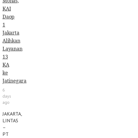
Monas,
KAI
Daop
1
Jakarta
Alihkan
Layanan
13
KA
ke
Jatinegara
6
days
ago
JAKARTA,
LINTAS
–
PT