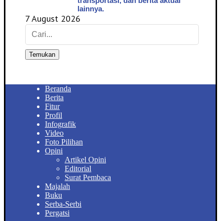
transportasi, dan berita aktual
lainnya.
7 August 2026
Temukan
Beranda
Berita
Fitur
Profil
Infografik
Video
Foto Pilihan
Opini
Artikel Opini
Editorial
Surat Pembaca
Majalah
Buku
Serba-Serbi
Pergatsi