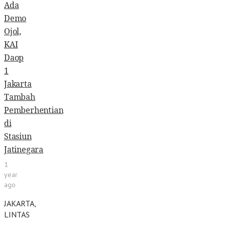
Ada
Demo
Ojol,
KAI
Daop
1
Jakarta
Tambah
Pemberhentian
di
Stasiun
Jatinegara
1
year
ago
JAKARTA,
LINTAS
–