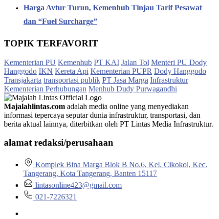
Harga Avtur Turun, Kemenhub Tinjau Tarif Pesawat
dan “Fuel Surcharge”
TOPIK TERFAVORIT
Kementerian PU
Kemenhub
PT KAI
Jalan Tol
Menteri PU Dody
Hanggodo
IKN
Kereta Api
Kementerian PUPR
Dody Hanggodo
Transjakarta
transportasi publik
PT Jasa Marga
Infrastruktur
Kementerian Perhubungan
Menhub Dudy Purwagandhi
Majalahlintas.com
adalah media online yang menyediakan
informasi tepercaya seputar dunia infrastruktur, transportasi, dan
berita aktual lainnya, diterbitkan oleh PT Lintas Media Infrastruktur.
alamat redaksi/perusahaan
Komplek Bina Marga Blok B No.6, Kel. Cikokol, Kec.
Tangerang, Kota Tangerang, Banten 15117
lintasonline423@gmail.com
021-7226321