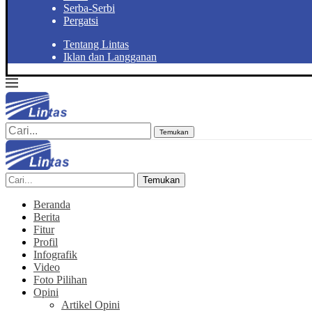
Serba-Serbi
Pergatsi
Tentang Lintas
Iklan dan Langganan
Temukan
Temukan
Beranda
Berita
Fitur
Profil
Infografik
Video
Foto Pilihan
Opini
Artikel Opini