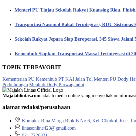
Menteri PU Tinjau Sekolah Rakyat Kuansing Riau, Finis
Transportasi Nasional Bakal Terintegrasi, RUU Sistranas B
Sekolah Rakyat Jepara Siap Beroperasi, 345 Siswa Jalan
Kemenhub Siapkan Transportasi Massal Terintegrasi di 
TOPIK TERFAVORIT
Kementerian PU
Kemenhub
PT KAI
Jalan Tol
Menteri PU Dody Ha
Perhubungan
Menhub Dudy Purwagandhi
Majalahlintas.com
adalah media online yang menyediakan informasi tep
alamat redaksi/perusahaan
Komplek Bina Marga Blok B No.6, Kel. Cikokol, Kec. Ta
lintasonline423@gmail.com
021-7226321