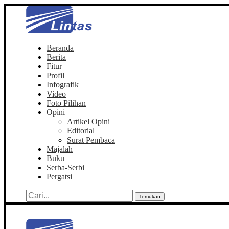
Beranda
Berita
Fitur
Profil
Infografik
Video
Foto Pilihan
Opini
Artikel Opini
Editorial
Surat Pembaca
Majalah
Buku
Serba-Serbi
Pergatsi
Temukan