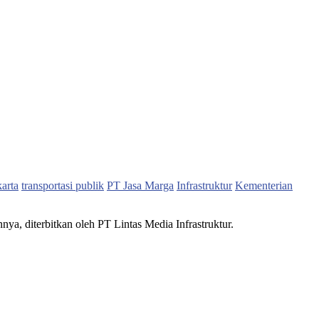
karta
transportasi publik
PT Jasa Marga
Infrastruktur
Kementerian
nnya, diterbitkan oleh PT Lintas Media Infrastruktur.