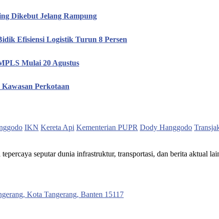
hing Dikebut Jelang Rampung
idik Efisiensi Logistik Turun 8 Persen
i MPLS Mulai 20 Agustus
20 Kawasan Perkotaan
nggodo
IKN
Kereta Api
Kementerian PUPR
Dody Hanggodo
Transja
ercaya seputar dunia infrastruktur, transportasi, dan berita aktual lai
ngerang, Kota Tangerang, Banten 15117