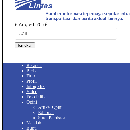
Sumber informasi tepercaya seputar infra
transportasi, dan berita aktual lainnya.
6 August 2026
Temukan
Beranda
Berita
Fitur
Profil
Infografik
Video
Foto Pilihan
Opini
Artikel Opini
Editorial
Surat Pembaca
Majalah
Buku