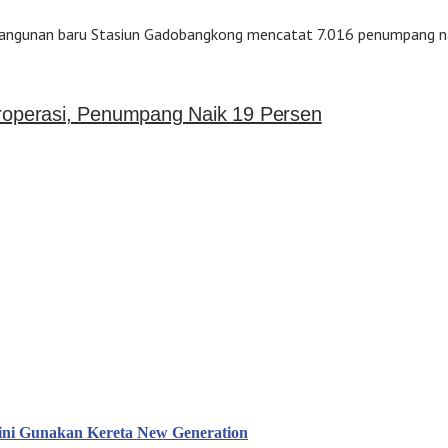
bangunan baru Stasiun Gadobangkong mencatat 7.016 penumpang na
operasi, Penumpang Naik 19 Persen
ini Gunakan Kereta New Generation