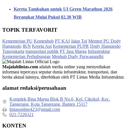
Kereta Tambahan untuk UI Green Marathon 2026
Berangkat Mulai Pukul 02.30 WIB
TOPIK TERFAVORIT
Kementerian PU
Kemenhub
PT KAI
Jalan Tol
Menteri PU Dody
Hanggodo
IKN
Kereta Api
Kementerian PUPR
Dody Hanggodo
Transjakarta
transportasi publik
PT Jasa Marga
Infrastruktur
Kementerian Perhubungan
Menhub Dudy Purwagandhi
Majalahlintas.com
adalah media online yang menyediakan
informasi tepercaya seputar dunia infrastruktur, transportasi, dan
berita aktual lainnya, diterbitkan oleh PT Lintas Media Infrastruktur.
alamat redaksi/perusahaan
Komplek Bina Marga Blok B No.6, Kel. Cikokol, Kec.
Tangerang, Kota Tangerang, Banten 15117
lintasonline423@gmail.com
021-7226321
KONTEN