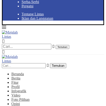
Serba-Serbi
Pergatsi
Tentang Lintas
Iklan dan Langganan
Temukan
Temukan
Beranda
Berita
Fitur
Profil
Infografik
Video
Foto Pilihan
Opini