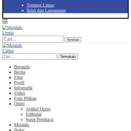
Tentang Lintas
Iklan dan Langganan
Temukan
Temukan
Beranda
Berita
Fitur
Profil
Infografik
Video
Foto Pilihan
Opini
Artikel Opini
Editorial
Surat Pembaca
Majalah
Buku