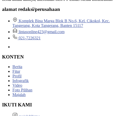
alamat redaksi/perusahaan
Komplek Bina Marga Blok B No.6, Kel. Cikokol, Kec.
Tangerang, Kota Tangerang, Banten 15117
lintasonline423@gmail.com
021-7226321
KONTEN
Berita
Fitur
Profil
Infografik
Video
Foto Pilihan
Majalah
IKUTI KAMI