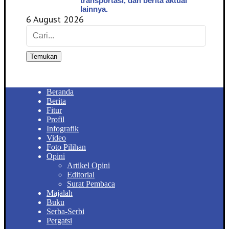
transportasi, dan berita aktual
lainnya.
6 August 2026
Temukan
Beranda
Berita
Fitur
Profil
Infografik
Video
Foto Pilihan
Opini
Artikel Opini
Editorial
Surat Pembaca
Majalah
Buku
Serba-Serbi
Pergatsi