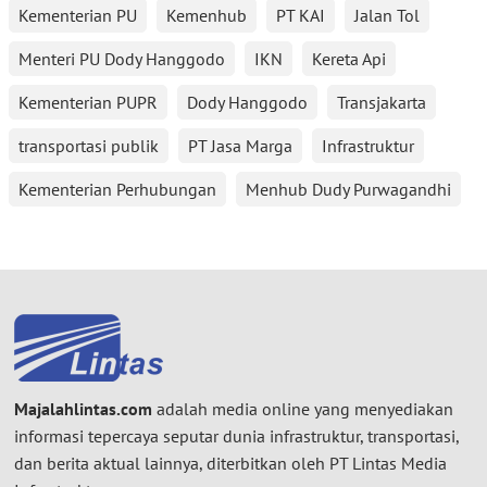
Kementerian PU
Kemenhub
PT KAI
Jalan Tol
Menteri PU Dody Hanggodo
IKN
Kereta Api
Kementerian PUPR
Dody Hanggodo
Transjakarta
transportasi publik
PT Jasa Marga
Infrastruktur
Kementerian Perhubungan
Menhub Dudy Purwagandhi
Majalahlintas.com
adalah media online yang menyediakan
informasi tepercaya seputar dunia infrastruktur, transportasi,
dan berita aktual lainnya, diterbitkan oleh PT Lintas Media