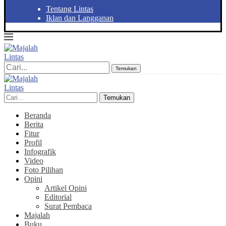
Tentang Lintas
Iklan dan Langganan
Temukan
Temukan
Beranda
Berita
Fitur
Profil
Infografik
Video
Foto Pilihan
Opini
Artikel Opini
Editorial
Surat Pembaca
Majalah
Buku