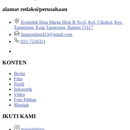
alamat redaksi/perusahaan
Komplek Bina Marga Blok B No.6, Kel. Cikokol, Kec.
Tangerang, Kota Tangerang, Banten 15117
lintasonline423@gmail.com
021-7226321
KONTEN
Berita
Fitur
Profil
Infografik
Video
Foto Pilihan
Majalah
IKUTI KAMI
majalahlintas