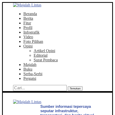
Beranda
Berita
Fitur
Profil
Infografik
Video
Foto Pilihan
Opini
Artikel Opini
Editorial
Surat Pembaca
Majalah
Buku
Serba-Serbi
Pergatsi
Temukan
Sumber informasi tepercaya
seputar infrastruktur,