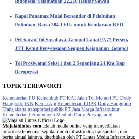
Indonesia, Selamatkan 22.210 Hektar Sawah
Kapal Panamax Mulai Bersandar di Pelabuhan
Patimban, Bawa 384 TEUs untuk Kendaraan BYD
Pelebaran Tol Surabaya–Gempol Capai 97,77 Persen,
JTT Kebut Penyelesaian Segmen Kejapanan–Gempol
Tol Prosiwangi Seksi 1 dan 2 Sepanjang 24 Km Siap
Beroperasi
TOPIK TERFAVORIT
Kementerian PU
Kemenhub
PT KAI
Jalan Tol
Menteri PU Dody
Hanggodo
IKN
Kereta Api
Kementerian PUPR
Dody Hanggodo
Transjakarta
transportasi publik
PT Jasa Marga
Infrastruktur
Kementerian Perhubungan
Menhub Dudy Purwagandhi
Majalahlintas.com
adalah media online yang menyediakan
informasi tepercaya seputar dunia infrastruktur, transportasi, dan
berita aktual lainnya, diterbitkan oleh PT Lintas Media Infrastruktur.