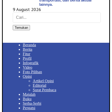
transportasi, dan berita aktual
lainnya.
9 August 2026
Temukan
Beranda
Berita
Fitur
Profil
Infografik
Video
Foto Pilihan
Opini
Artikel Opini
Editorial
Surat Pembaca
Majalah
Buku
Serba-Serbi
Pergatsi