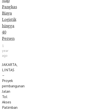
Siap
Pangkas
Biaya
Logistik
hingga
40
Persen
1
year
ago
JAKARTA,
LINTAS
–
Proyek
pembangunan
Jalan
Tol
Akses
Patimban