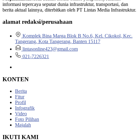
informasi tepercaya seputar dunia infrastruktur, transportasi, dan
berita aktual lainnya, diterbitkan oleh PT Lintas Media Infrastruktur.
alamat redaksi/perusahaan
Komplek Bina Marga Blok B No.6, Kel. Cikokol, Kec.
Tangerang, Kota Tangerang, Banten 15117
lintasonline423@gmail.com
021-7226321
KONTEN
Berita
Fitur
Profil
Infografik
Video
Foto Pilihan
Majalah
IKUTI KAMI