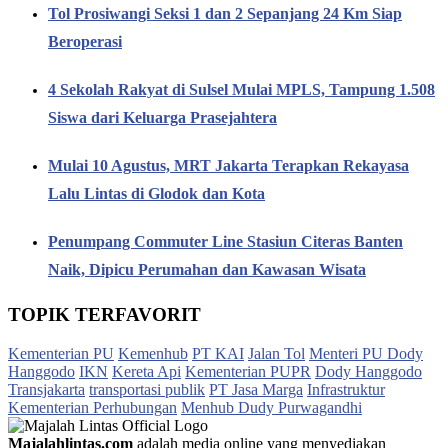
Tol Prosiwangi Seksi 1 dan 2 Sepanjang 24 Km Siap
Beroperasi
4 Sekolah Rakyat di Sulsel Mulai MPLS, Tampung 1.508
Siswa dari Keluarga Prasejahtera
Mulai 10 Agustus, MRT Jakarta Terapkan Rekayasa
Lalu Lintas di Glodok dan Kota
Penumpang Commuter Line Stasiun Citeras Banten
Naik, Dipicu Perumahan dan Kawasan Wisata
TOPIK TERFAVORIT
Kementerian PU
Kemenhub
PT KAI
Jalan Tol
Menteri PU Dody
Hanggodo
IKN
Kereta Api
Kementerian PUPR
Dody Hanggodo
Transjakarta
transportasi publik
PT Jasa Marga
Infrastruktur
Kementerian Perhubungan
Menhub Dudy Purwagandhi
Majalahlintas.com
adalah media online yang menyediakan