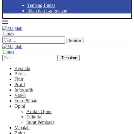
Tentang Lintas
Iklan dan Langganan
Temukan
Temukan
Beranda
Berita
Fitur
Profil
Infografik
Video
Foto Pilihan
Opini
Artikel Opini
Editorial
Surat Pembaca
Majalah
Buku