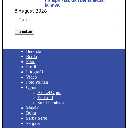
transportasi, dan berita aktual
lainnya.
8 August 2026
Temukan
Beranda
Berita
Fitur
Profil
Infografik
Video
Foto Pilihan
Opini
Artikel Opini
Editorial
Surat Pembaca
Majalah
Buku
Serba-Serbi
Pergatsi