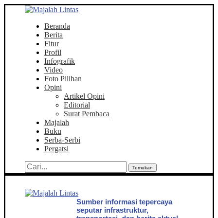
Beranda
Berita
Fitur
Profil
Infografik
Video
Foto Pilihan
Opini
Artikel Opini
Editorial
Surat Pembaca
Majalah
Buku
Serba-Serbi
Pergatsi
Temukan
Sumber informasi tepercaya
seputar infrastruktur,