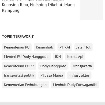
Kuansing Riau, Finishing Dikebut Jelang
Rampung
TOPIK TERFAVORIT
Kementerian PU
Kemenhub
PT KAI
Jalan Tol
Menteri PU Dody Hanggodo
IKN
Kereta Api
Kementerian PUPR
Dody Hanggodo
Transjakarta
transportasi publik
PT Jasa Marga
Infrastruktur
Kementerian Perhubungan
Menhub Dudy Purwagandhi