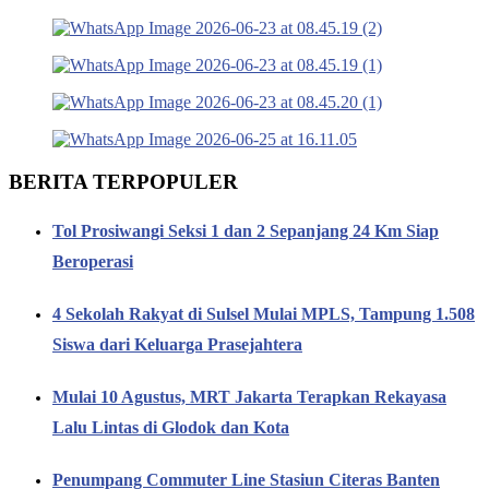
BERITA TERPOPULER
Tol Prosiwangi Seksi 1 dan 2 Sepanjang 24 Km Siap
Beroperasi
4 Sekolah Rakyat di Sulsel Mulai MPLS, Tampung 1.508
Siswa dari Keluarga Prasejahtera
Mulai 10 Agustus, MRT Jakarta Terapkan Rekayasa
Lalu Lintas di Glodok dan Kota
Penumpang Commuter Line Stasiun Citeras Banten