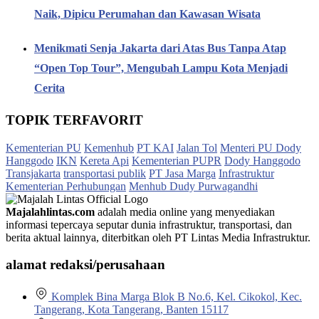
Naik, Dipicu Perumahan dan Kawasan Wisata
Menikmati Senja Jakarta dari Atas Bus Tanpa Atap
“Open Top Tour”, Mengubah Lampu Kota Menjadi
Cerita
TOPIK TERFAVORIT
Kementerian PU
Kemenhub
PT KAI
Jalan Tol
Menteri PU Dody
Hanggodo
IKN
Kereta Api
Kementerian PUPR
Dody Hanggodo
Transjakarta
transportasi publik
PT Jasa Marga
Infrastruktur
Kementerian Perhubungan
Menhub Dudy Purwagandhi
Majalahlintas.com
adalah media online yang menyediakan
informasi tepercaya seputar dunia infrastruktur, transportasi, dan
berita aktual lainnya, diterbitkan oleh PT Lintas Media Infrastruktur.
alamat redaksi/perusahaan
Komplek Bina Marga Blok B No.6, Kel. Cikokol, Kec.
Tangerang, Kota Tangerang, Banten 15117