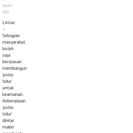
years
ago
Lintas
–
Sebagian
masyarakat
boleh
saja
beralasan
membangun
‘polisi
tidur’
untuk
keamanan.
Keberadaan
‘polisi
tidur’
dinilai
makin