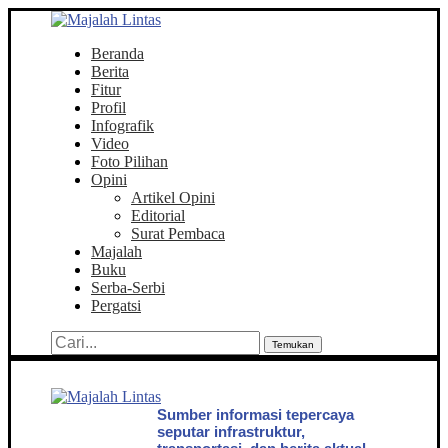
Beranda
Berita
Fitur
Profil
Infografik
Video
Foto Pilihan
Opini
Artikel Opini
Editorial
Surat Pembaca
Majalah
Buku
Serba-Serbi
Pergatsi
Temukan
Sumber informasi tepercaya
seputar infrastruktur,