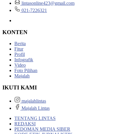
lintasonline423@gmail.com
021-7226321
KONTEN
Berita
Fitur
Profil
Infografik
Video
Foto Pilihan
Majalah
IKUTI KAMI
majalahlintas
Majalah Lintas
TENTANG LINTAS
REDAKSI
PEDOMAN MEDIA SIBER