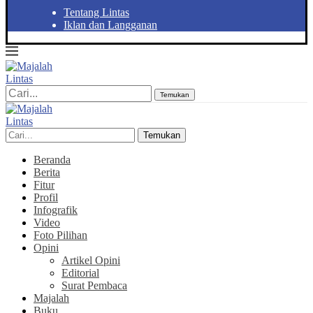
Tentang Lintas
Iklan dan Langganan
Temukan
Temukan
Beranda
Berita
Fitur
Profil
Infografik
Video
Foto Pilihan
Opini
Artikel Opini
Editorial
Surat Pembaca
Majalah
Buku