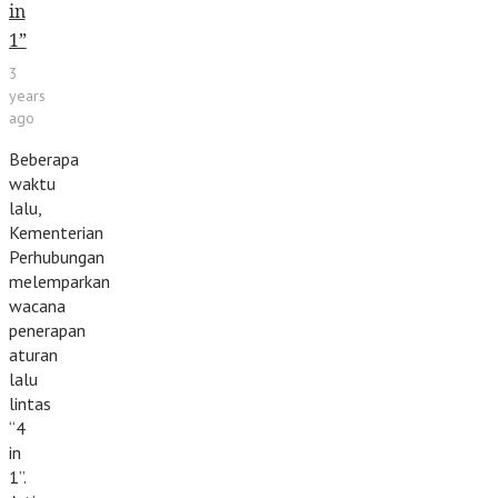
in
1”
3
years
ago
Beberapa
waktu
lalu,
Kementerian
Perhubungan
melemparkan
wacana
penerapan
aturan
lalu
lintas
“4
in
1”.