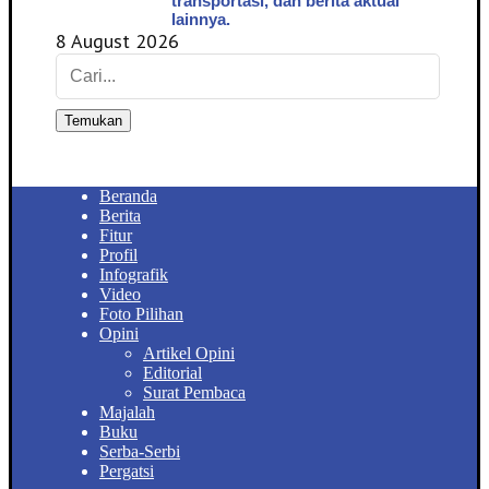
transportasi, dan berita aktual
lainnya.
8 August 2026
Temukan
Beranda
Berita
Fitur
Profil
Infografik
Video
Foto Pilihan
Opini
Artikel Opini
Editorial
Surat Pembaca
Majalah
Buku
Serba-Serbi
Pergatsi