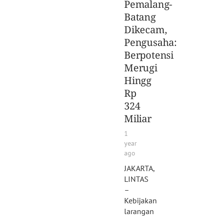
Pemalang-
Batang
Dikecam,
Pengusaha:
Berpotensi
Merugi
Hingg
Rp
324
Miliar
1
year
ago
JAKARTA,
LINTAS
–
Kebijakan
larangan