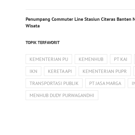
Penumpang Commuter Line Stasiun Citeras Banten 
Wisata
TOPIK TERFAVORIT
KEMENTERIAN PU
KEMENHUB
PT KAI
IKN
KERETA API
KEMENTERIAN PUPR
TRANSPORTASI PUBLIK
PT JASA MARGA
I
MENHUB DUDY PURWAGANDHI