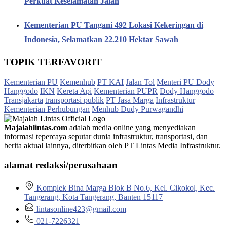
Perkuat Keselamatan Jalan
Kementerian PU Tangani 492 Lokasi Kekeringan di
Indonesia, Selamatkan 22.210 Hektar Sawah
TOPIK TERFAVORIT
Kementerian PU
Kemenhub
PT KAI
Jalan Tol
Menteri PU Dody
Hanggodo
IKN
Kereta Api
Kementerian PUPR
Dody Hanggodo
Transjakarta
transportasi publik
PT Jasa Marga
Infrastruktur
Kementerian Perhubungan
Menhub Dudy Purwagandhi
Majalahlintas.com
adalah media online yang menyediakan
informasi tepercaya seputar dunia infrastruktur, transportasi, dan
berita aktual lainnya, diterbitkan oleh PT Lintas Media Infrastruktur.
alamat redaksi/perusahaan
Komplek Bina Marga Blok B No.6, Kel. Cikokol, Kec.
Tangerang, Kota Tangerang, Banten 15117
lintasonline423@gmail.com
021-7226321