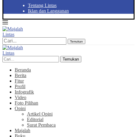
Tentang Lintas
Iklan dan Langganan
Temukan
Temukan
Beranda
Berita
Fitur
Profil
Infografik
Video
Foto Pilihan
Opini
Artikel Opini
Editorial
Surat Pembaca
Majalah
Buku