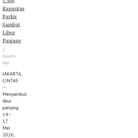
1.500
Kapasitas
Parkir
Sambut
Libur
Panjang
3
months
ago
JAKARTA,
LINTAS
–
Menyambut
libur
panjang
14–
17
Mei
2026,