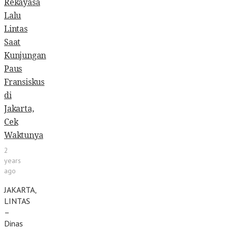
Rekayasa
Lalu
Lintas
Saat
Kunjungan
Paus
Fransiskus
di
Jakarta,
Cek
Waktunya
2
years
ago
JAKARTA,
LINTAS
–
Dinas