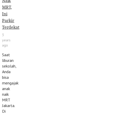
Naik
MRT,
Ini
Parkir
Terdekat
3
years
ago
Saat
liburan
sekolah,
Anda
bisa
mengajak
anak
naik
MRT
Jakarta.
Di