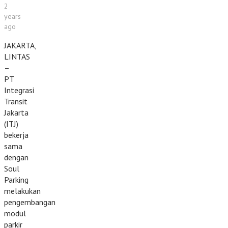
2
years
ago
JAKARTA,
LINTAS
–
PT
Integrasi
Transit
Jakarta
(ITJ)
bekerja
sama
dengan
Soul
Parking
melakukan
pengembangan
modul
parkir