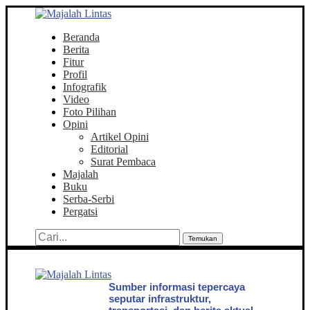
Beranda
Berita
Fitur
Profil
Infografik
Video
Foto Pilihan
Opini
Artikel Opini
Editorial
Surat Pembaca
Majalah
Buku
Serba-Serbi
Pergatsi
Temukan
Sumber informasi tepercaya
seputar infrastruktur,