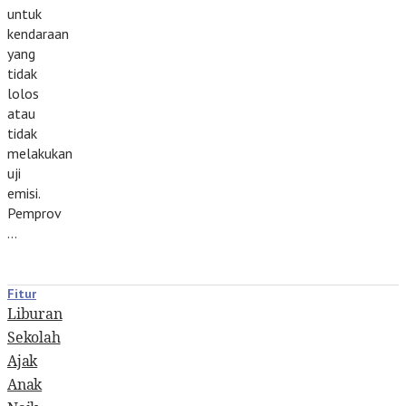
untuk
kendaraan
yang
tidak
lolos
atau
tidak
melakukan
uji
emisi.
Pemprov
…
Fitur
Liburan
Sekolah
Ajak
Anak