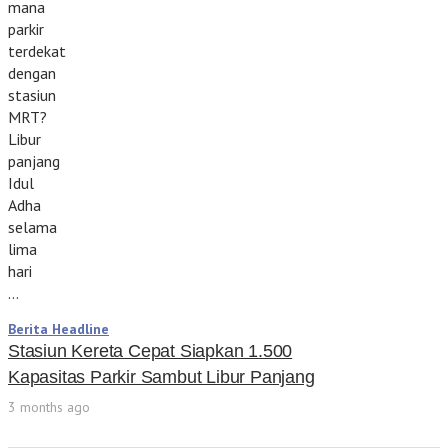
mana
parkir
terdekat
dengan
stasiun
MRT?
Libur
panjang
Idul
Adha
selama
lima
hari
…
Berita Headline
Stasiun Kereta Cepat Siapkan 1.500
Kapasitas Parkir Sambut Libur Panjang
3 months ago