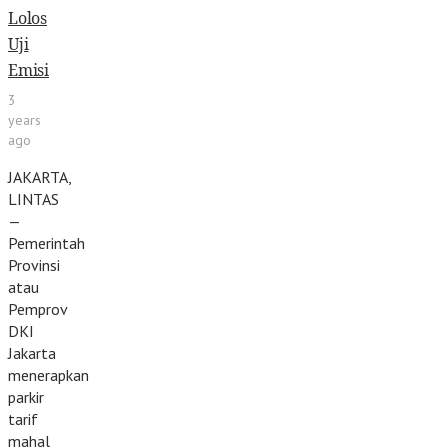
Lolos
Uji
Emisi
3
years
ago
JAKARTA,
LINTAS
—
Pemerintah
Provinsi
atau
Pemprov
DKI
Jakarta
menerapkan
parkir
tarif
mahal