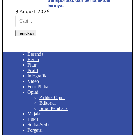
transportasi, dan berita aktual
lainnya.
9 August 2026
Temukan
Beranda
Berita
Fitur
Profil
Infografik
Video
Foto Pilihan
Opini
Artikel Opini
Editorial
Surat Pembaca
Majalah
Buku
Serba-Serbi
Pergatsi