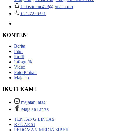
lintasonline423@gmail.com
021-7226321
KONTEN
Berita
Fitur
Profil
Infografik
Video
Foto Pilihan
Majalah
IKUTI KAMI
majalahlintas
Majalah Lintas
TENTANG LINTAS
REDAKSI
PEDOMAN MEDIA SIBER