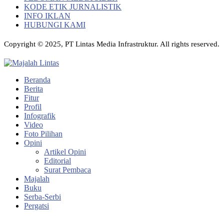
KODE ETIK JURNALISTIK
INFO IKLAN
HUBUNGI KAMI
Copyright © 2025, PT Lintas Media Infrastruktur. All rights reserved.
Beranda
Berita
Fitur
Profil
Infografik
Video
Foto Pilihan
Opini
Artikel Opini
Editorial
Surat Pembaca
Majalah
Buku
Serba-Serbi
Pergatsi