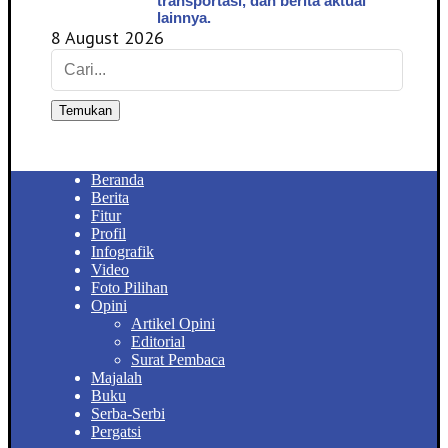
transportasi, dan berita aktual
lainnya.
8 August 2026
Temukan
Beranda
Berita
Fitur
Profil
Infografik
Video
Foto Pilihan
Opini
Artikel Opini
Editorial
Surat Pembaca
Majalah
Buku
Serba-Serbi
Pergatsi