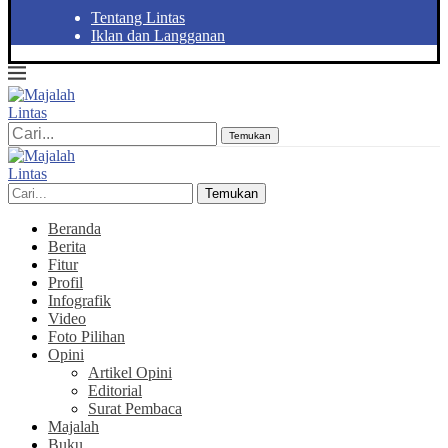
Tentang Lintas
Iklan dan Langganan
Temukan
Temukan
Beranda
Berita
Fitur
Profil
Infografik
Video
Foto Pilihan
Opini
Artikel Opini
Editorial
Surat Pembaca
Majalah
Buku