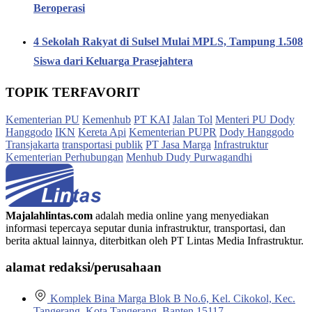
Beroperasi
4 Sekolah Rakyat di Sulsel Mulai MPLS, Tampung 1.508
Siswa dari Keluarga Prasejahtera
TOPIK TERFAVORIT
Kementerian PU
Kemenhub
PT KAI
Jalan Tol
Menteri PU Dody
Hanggodo
IKN
Kereta Api
Kementerian PUPR
Dody Hanggodo
Transjakarta
transportasi publik
PT Jasa Marga
Infrastruktur
Kementerian Perhubungan
Menhub Dudy Purwagandhi
Majalahlintas.com
adalah media online yang menyediakan
informasi tepercaya seputar dunia infrastruktur, transportasi, dan
berita aktual lainnya, diterbitkan oleh PT Lintas Media Infrastruktur.
alamat redaksi/perusahaan
Komplek Bina Marga Blok B No.6, Kel. Cikokol, Kec.
Tangerang, Kota Tangerang, Banten 15117