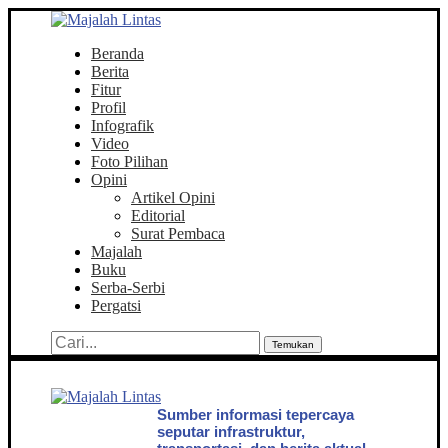
Beranda
Berita
Fitur
Profil
Infografik
Video
Foto Pilihan
Opini
Artikel Opini
Editorial
Surat Pembaca
Majalah
Buku
Serba-Serbi
Pergatsi
Temukan
Sumber informasi tepercaya
seputar infrastruktur,