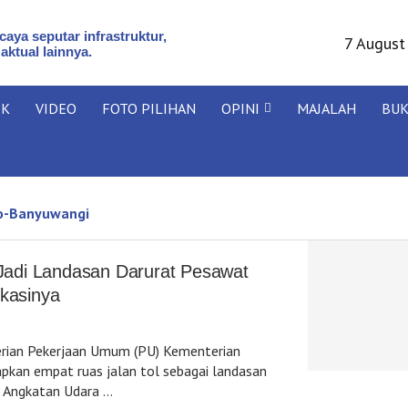
aya seputar infrastruktur,
7 August
 aktual lainnya.
IK
VIDEO
FOTO PILIHAN
OPINI
MAJALAH
BU
go-Banyuwangi
 Jadi Landasan Darurat Pesawat
okasinya
rian Pekerjaan Umum (PU) Kementerian
kan empat ruas jalan tol sebagai landasan
 Angkatan Udara …