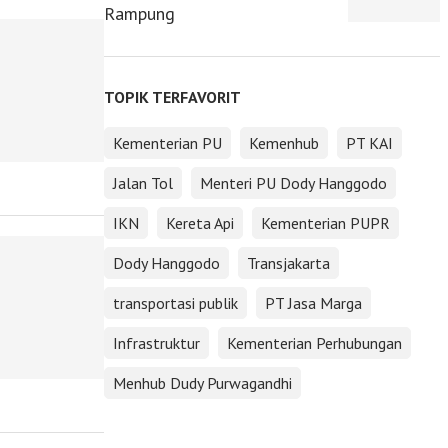
Rampung
TOPIK TERFAVORIT
Kementerian PU
Kemenhub
PT KAI
Jalan Tol
Menteri PU Dody Hanggodo
IKN
Kereta Api
Kementerian PUPR
Dody Hanggodo
Transjakarta
transportasi publik
PT Jasa Marga
Infrastruktur
Kementerian Perhubungan
Menhub Dudy Purwagandhi