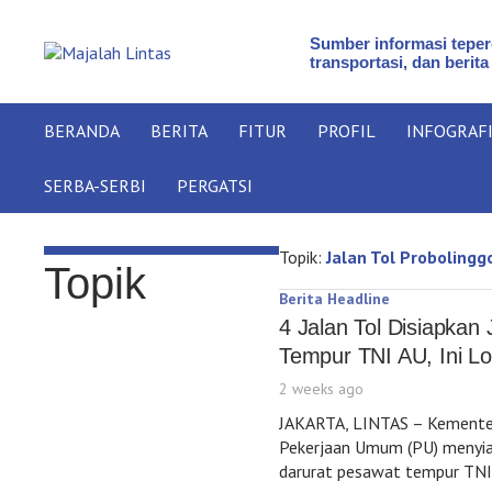
Sumber informasi teperc
transportasi, dan berita
BERANDA
BERITA
FITUR
PROFIL
INFOGRAF
SERBA-SERBI
PERGATSI
Topik:
Jalan Tol Proboling
Topik
Berita Headline
4 Jalan Tol Disiapkan
Tempur TNI AU, Ini L
2 weeks ago
JAKARTA, LINTAS – Kemente
Pekerjaan Umum (PU) menyiap
darurat pesawat tempur TNI