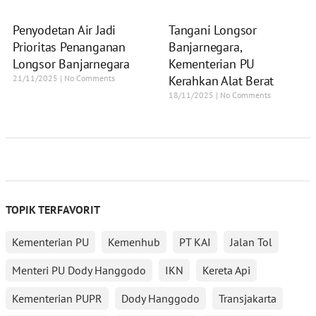
Penyodetan Air Jadi
Tangani Longsor
Prioritas Penanganan
Banjarnegara,
Longsor Banjarnegara
Kementerian PU
21/11/2025
No Comments
Kerahkan Alat Berat
18/11/2025
No Comments
TOPIK TERFAVORIT
Kementerian PU
Kemenhub
PT KAI
Jalan Tol
Menteri PU Dody Hanggodo
IKN
Kereta Api
Kementerian PUPR
Dody Hanggodo
Transjakarta