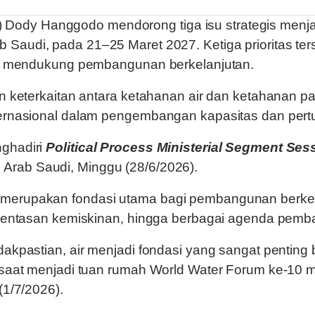
 Dody Hanggodo mendorong tiga isu strategis me
 Saudi, pada 21–25 Maret 2027. Ketiga prioritas ter
gus mendukung pembangunan berkelanjutan.
an keterkaitan antara ketahanan air dan ketahanan p
ternasional dalam pengembangan kapasitas dan pert
nghadiri
Political Process Ministerial Segment Ses
 Arab Saudi, Minggu (28/6/2026).
erupakan fondasi utama bagi pembangunan berkelanj
engentasan kemiskinan, hingga berbagai agenda pem
idakpastian, air menjadi fondasi yang sangat pent
ik saat menjadi tuan rumah World Water Forum ke-
(1/7/2026).