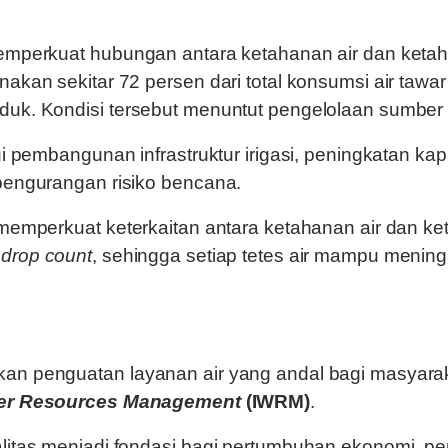
memperkuat hubungan antara ketahanan air dan keta
akan sekitar 72 persen dari total konsumsi air tawa
uk. Kondisi tersebut menuntut pengelolaan sumber d
ui pembangunan infrastruktur irigasi, peningkatan ka
pengurangan risiko bencana.
 memperkuat keterkaitan antara ketahanan air dan k
 drop count
, sehingga setiap tetes air mampu meni
kan penguatan layanan air yang andal bagi masyara
ter Resources Management
(IWRM)
.
litas menjadi fondasi bagi pertumbuhan ekonomi, pe