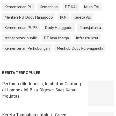
Kementerian PU
Kemenhub
PT KAI
Jalan Tol
Menteri PU Dody Hanggodo
IKN
Kereta Api
Kementerian PUPR
Dody Hanggodo
Transjakarta
transportasi publik
PT Jasa Marga
Infrastruktur
Kementerian Perhubungan
Menhub Dudy Purwagandhi
BERITA TERPOPULER
Pertama diIndonesia, Jembatan Gantung
di Lombok Ini Bisa Digeser Saat Kapal
Melintas
Kereta Tambahan untuk UI Green