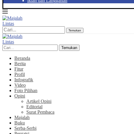
Iklan dan Langganan
Temukan
Temukan
Beranda
Berita
Fitur
Profil
Infografik
Video
Foto Pilihan
Opini
Artikel Opini
Editorial
Surat Pembaca
Majalah
Buku
Serba-Serbi
Pergatsi