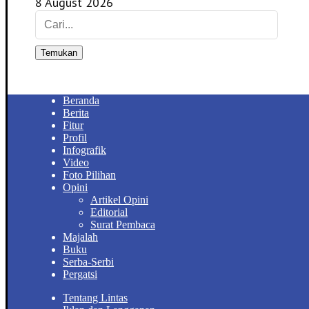
8 August 2026
Temukan
Beranda
Berita
Fitur
Profil
Infografik
Video
Foto Pilihan
Opini
Artikel Opini
Editorial
Surat Pembaca
Majalah
Buku
Serba-Serbi
Pergatsi
Tentang Lintas