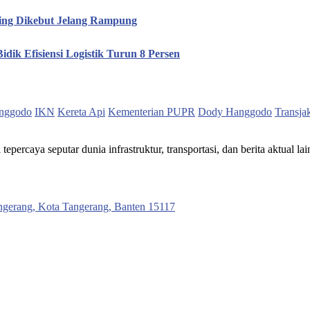
hing Dikebut Jelang Rampung
idik Efisiensi Logistik Turun 8 Persen
nggodo
IKN
Kereta Api
Kementerian PUPR
Dody Hanggodo
Transja
ercaya seputar dunia infrastruktur, transportasi, dan berita aktual lai
ngerang, Kota Tangerang, Banten 15117