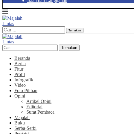
Iklan dan Langganan
Temukan
Temukan
Beranda
Berita
Fitur
Profil
Infografik
Video
Foto Pilihan
Opini
Artikel Opini
Editorial
Surat Pembaca
Majalah
Buku
Serba-Serbi
Pergatsi