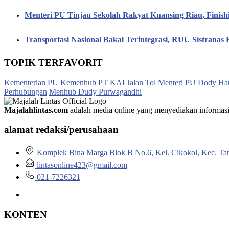
Menteri PU Tinjau Sekolah Rakyat Kuansing Riau, Finis
Transportasi Nasional Bakal Terintegrasi, RUU Sistranas B
TOPIK TERFAVORIT
Kementerian PU
Kemenhub
PT KAI
Jalan Tol
Menteri PU Dody Ha
Perhubungan
Menhub Dudy Purwagandhi
Majalahlintas.com
adalah media online yang menyediakan informasi tep
alamat redaksi/perusahaan
Komplek Bina Marga Blok B No.6, Kel. Cikokol, Kec. Ta
lintasonline423@gmail.com
021-7226321
KONTEN