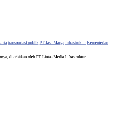
karta
transportasi publik
PT Jasa Marga
Infrastruktur
Kementerian
nnya, diterbitkan oleh PT Lintas Media Infrastruktur.