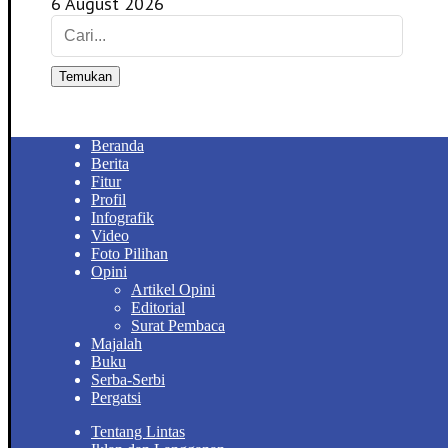
6 August 2026
Temukan
Beranda
Berita
Fitur
Profil
Infografik
Video
Foto Pilihan
Opini
Artikel Opini
Editorial
Surat Pembaca
Majalah
Buku
Serba-Serbi
Pergatsi
Tentang Lintas