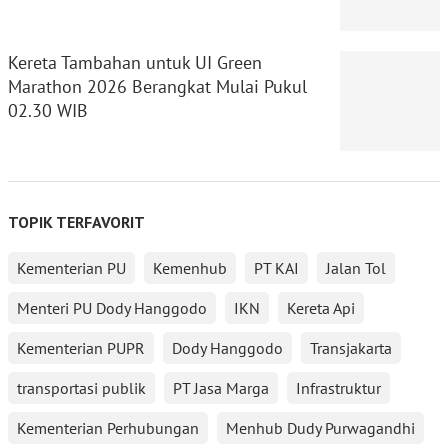
Kereta Tambahan untuk UI Green
Marathon 2026 Berangkat Mulai Pukul
02.30 WIB
TOPIK TERFAVORIT
Kementerian PU
Kemenhub
PT KAI
Jalan Tol
Menteri PU Dody Hanggodo
IKN
Kereta Api
Kementerian PUPR
Dody Hanggodo
Transjakarta
transportasi publik
PT Jasa Marga
Infrastruktur
Kementerian Perhubungan
Menhub Dudy Purwagandhi