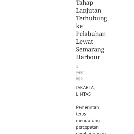
Tahap
Lanjutan
Terhubung
ke
Pelabuhan
Lewat
Semarang
Harbour
1
year
ago
JAKARTA,
LINTAS
–
Pemerintah
terus
mendorong
percepatan
pembangunan