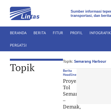
Sumber informasi teper
transportasi, dan berita
BERANDA
BERITA
FITUR
PROFIL
INFOGRAFIK
PERGATSI
Topik:
Semarang Harbour
Topik
Berita
Headline
Proyek
Tol
Semarang
–
Demak,