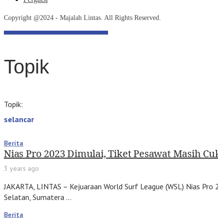
Copyright @2024 - Majalah Lintas. All Rights Reserved.
Topik
Topik:
selancar
Berita
Nias Pro 2023 Dimulai, Tiket Pesawat Masih C
3 years ago
JAKARTA, LINTAS – Kejuaraan World Surf League (WSL) Nias Pro 
Selatan, Sumatera …
Berita