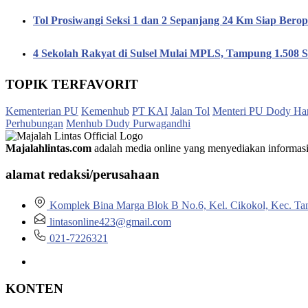
Tol Prosiwangi Seksi 1 dan 2 Sepanjang 24 Km Siap Berop
4 Sekolah Rakyat di Sulsel Mulai MPLS, Tampung 1.508 S
TOPIK TERFAVORIT
Kementerian PU
Kemenhub
PT KAI
Jalan Tol
Menteri PU Dody Ha
Perhubungan
Menhub Dudy Purwagandhi
Majalahlintas.com
adalah media online yang menyediakan informasi tep
alamat redaksi/perusahaan
Komplek Bina Marga Blok B No.6, Kel. Cikokol, Kec. Ta
lintasonline423@gmail.com
021-7226321
KONTEN