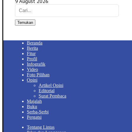
9 August 2026
Temukan
Beranda
Berita
Fitur
Profil
Infografik
Video
Foto Pilihan
Opini
Artikel Opini
Editorial
Surat Pembaca
Majalah
Buku
Serba-Serbi
Pergatsi
Tentang Lintas