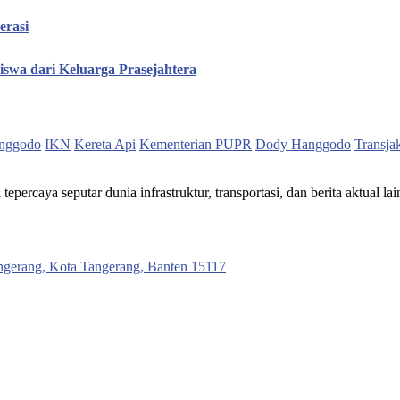
erasi
iswa dari Keluarga Prasejahtera
nggodo
IKN
Kereta Api
Kementerian PUPR
Dody Hanggodo
Transja
ercaya seputar dunia infrastruktur, transportasi, dan berita aktual lai
ngerang, Kota Tangerang, Banten 15117