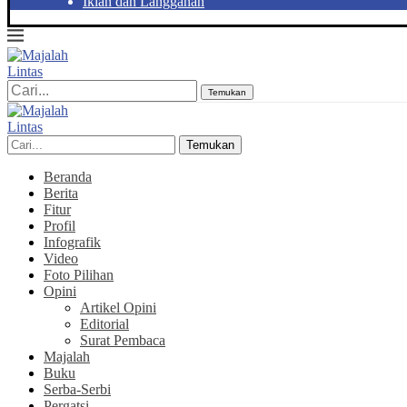
Iklan dan Langganan
Temukan
Temukan
Beranda
Berita
Fitur
Profil
Infografik
Video
Foto Pilihan
Opini
Artikel Opini
Editorial
Surat Pembaca
Majalah
Buku
Serba-Serbi
Pergatsi