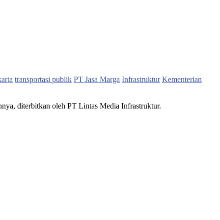
karta
transportasi publik
PT Jasa Marga
Infrastruktur
Kementerian
nnya, diterbitkan oleh PT Lintas Media Infrastruktur.