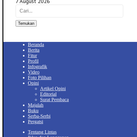
7 August 2026
Temukan
Beranda
Berita
Fitur
Profil
Infografik
Video
Foto Pilihan
Opini
Artikel Opini
Editorial
Surat Pembaca
Majalah
Buku
Serba-Serbi
Pergatsi
Tentang Lintas