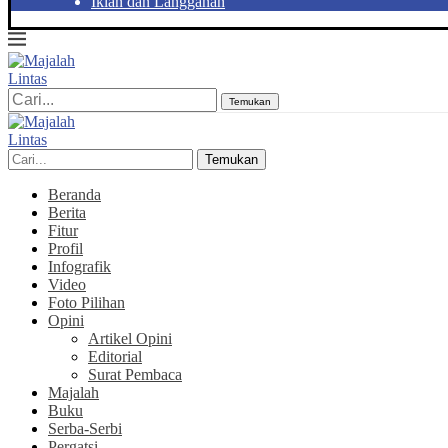
Iklan dan Langganan
Temukan
Temukan
Beranda
Berita
Fitur
Profil
Infografik
Video
Foto Pilihan
Opini
Artikel Opini
Editorial
Surat Pembaca
Majalah
Buku
Serba-Serbi
Pergatsi