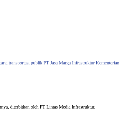
karta
transportasi publik
PT Jasa Marga
Infrastruktur
Kementerian
nnya, diterbitkan oleh PT Lintas Media Infrastruktur.