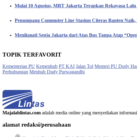
Mulai 10 Agustus, MRT Jakarta Terapkan Rekayasa Lalu 
Penumpang Commuter Line Stasiun Citeras Banten Naik
Menikmati Senja Jakarta dari Atas Bus Tanpa Atap “Op
TOPIK TERFAVORIT
Kementerian PU
Kemenhub
PT KAI
Jalan Tol
Menteri PU Dody Ha
Perhubungan
Menhub Dudy Purwagandhi
Majalahlintas.com
adalah media online yang menyediakan informasi tep
alamat redaksi/perusahaan