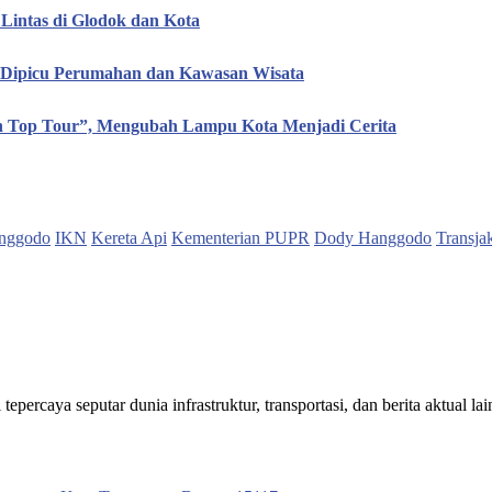
Lintas di Glodok dan Kota
, Dipicu Perumahan dan Kawasan Wisata
en Top Tour”, Mengubah Lampu Kota Menjadi Cerita
nggodo
IKN
Kereta Api
Kementerian PUPR
Dody Hanggodo
Transja
ercaya seputar dunia infrastruktur, transportasi, dan berita aktual lai