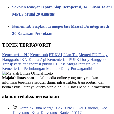
Sekolah Rakyat Jepara Siap Beroperasi, 345 Siswa Jalani
MPLS Mulai 20 Agustus
Kemenhub Siapkan Transportasi Massal Terintegrasi di
20 Kawasan Perkotaan
TOPIK TERFAVORIT
Kementerian PU
Kemenhub
PT KAI
Jalan Tol
Menteri PU Dody
Hanggodo
IKN
Kereta Api
Kementerian PUPR
Dody Hanggodo
Transjakarta
transportasi publik
PT Jasa Marga
Infrastruktur
Kementerian Perhubungan
Menhub Dudy Purwagandhi
Majalahlintas.com
adalah media online yang menyediakan
informasi tepercaya seputar dunia infrastruktur, transportasi, dan
berita aktual lainnya, diterbitkan oleh PT Lintas Media Infrastruktur.
alamat redaksi/perusahaan
Komplek Bina Marga Blok B No.6, Kel. Cikokol, Kec.
Tangerang, Kota Tangerang, Banten 15117