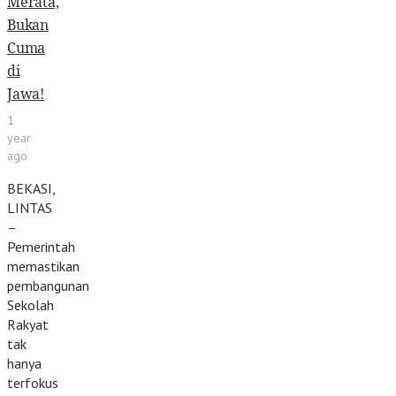
Merata,
Bukan
Cuma
di
Jawa!
1
year
ago
BEKASI,
LINTAS
–
Pemerintah
memastikan
pembangunan
Sekolah
Rakyat
tak
hanya
terfokus