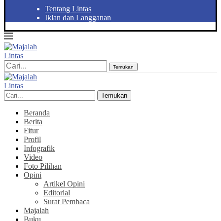
Tentang Lintas
Iklan dan Langganan
Temukan
Temukan
Beranda
Berita
Fitur
Profil
Infografik
Video
Foto Pilihan
Opini
Artikel Opini
Editorial
Surat Pembaca
Majalah
Buku