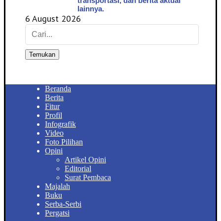
transportasi, dan berita aktual
lainnya.
6 August 2026
Temukan
Beranda
Berita
Fitur
Profil
Infografik
Video
Foto Pilihan
Opini
Artikel Opini
Editorial
Surat Pembaca
Majalah
Buku
Serba-Serbi
Pergatsi