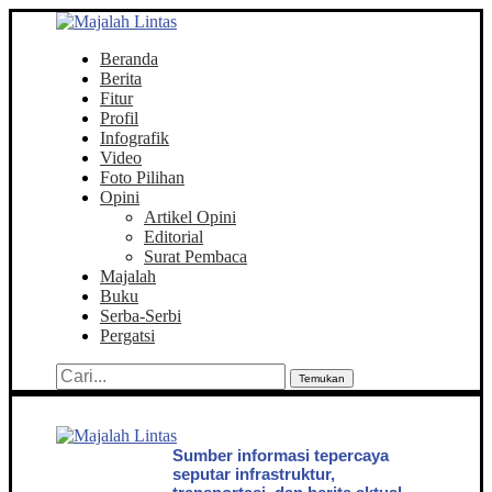
Beranda
Berita
Fitur
Profil
Infografik
Video
Foto Pilihan
Opini
Artikel Opini
Editorial
Surat Pembaca
Majalah
Buku
Serba-Serbi
Pergatsi
Temukan
Sumber informasi tepercaya
seputar infrastruktur,