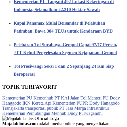
Kementerian PU Tangani 492 Lokasi Kekeringan di
Indonesia, Selamatkan 22.210 Hektar Sawah
Kapal Panamax Mulai Bersandar di Pelabuhan
Patimban, Bawa 384 TEUs untuk Kendaraan BYD
Pelebaran Tol Surabaya–Gempol Capai 97,77 Persen,
JTT Kebut Penyelesaian Segmen Kejapanan–Gempol
Tol Prosiwangi Seksi 1 dan 2 Sepanjang 24 Km Siap
Beroperasi
TOPIK TERFAVORIT
Kementerian PU
Kemenhub
PT KAI
Jalan Tol
Menteri PU Dody
Hanggodo
IKN
Kereta Api
Kementerian PUPR
Dody Hanggodo
Transjakarta
transportasi publik
PT Jasa Marga
Infrastruktur
Kementerian Perhubungan
Menhub Dudy Purwagandhi
Majalahlintas.com
adalah media online yang menyediakan