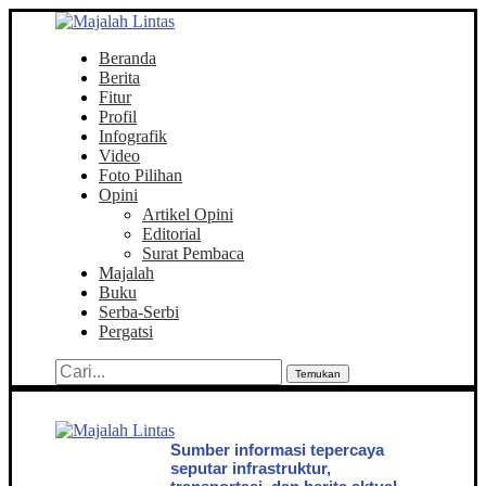
Beranda
Berita
Fitur
Profil
Infografik
Video
Foto Pilihan
Opini
Artikel Opini
Editorial
Surat Pembaca
Majalah
Buku
Serba-Serbi
Pergatsi
Temukan
Sumber informasi tepercaya
seputar infrastruktur,