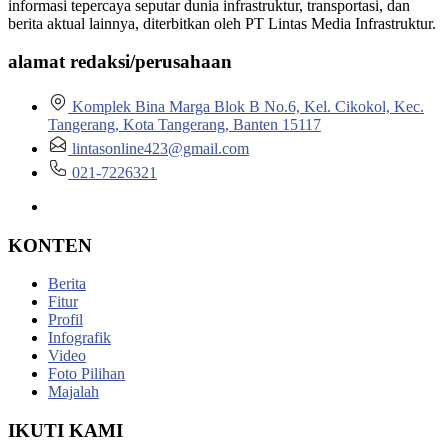
informasi tepercaya seputar dunia infrastruktur, transportasi, dan
berita aktual lainnya, diterbitkan oleh PT Lintas Media Infrastruktur.
alamat redaksi/perusahaan
Komplek Bina Marga Blok B No.6, Kel. Cikokol, Kec.
Tangerang, Kota Tangerang, Banten 15117
lintasonline423@gmail.com
021-7226321
KONTEN
Berita
Fitur
Profil
Infografik
Video
Foto Pilihan
Majalah
IKUTI KAMI