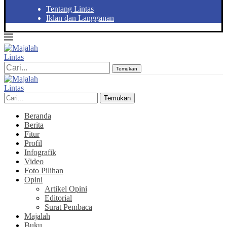
Tentang Lintas
Iklan dan Langganan
Temukan
Temukan
Beranda
Berita
Fitur
Profil
Infografik
Video
Foto Pilihan
Opini
Artikel Opini
Editorial
Surat Pembaca
Majalah
Buku