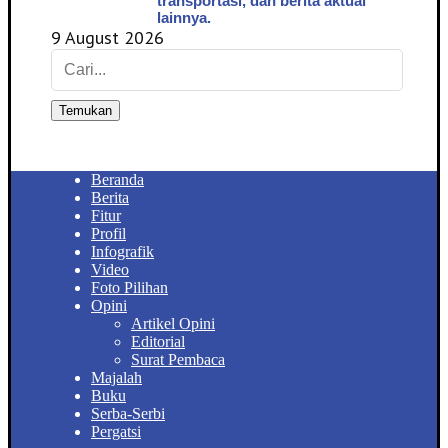
transportasi, dan berita aktual
lainnya.
9 August 2026
Temukan
Beranda
Berita
Fitur
Profil
Infografik
Video
Foto Pilihan
Opini
Artikel Opini
Editorial
Surat Pembaca
Majalah
Buku
Serba-Serbi
Pergatsi