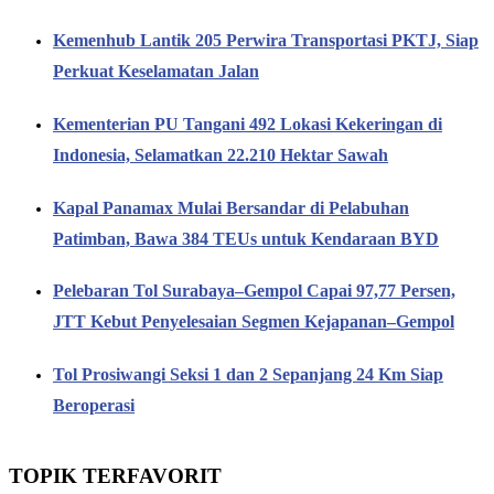
Kemenhub Lantik 205 Perwira Transportasi PKTJ, Siap
Perkuat Keselamatan Jalan
Kementerian PU Tangani 492 Lokasi Kekeringan di
Indonesia, Selamatkan 22.210 Hektar Sawah
Kapal Panamax Mulai Bersandar di Pelabuhan
Patimban, Bawa 384 TEUs untuk Kendaraan BYD
Pelebaran Tol Surabaya–Gempol Capai 97,77 Persen,
JTT Kebut Penyelesaian Segmen Kejapanan–Gempol
Tol Prosiwangi Seksi 1 dan 2 Sepanjang 24 Km Siap
Beroperasi
TOPIK TERFAVORIT