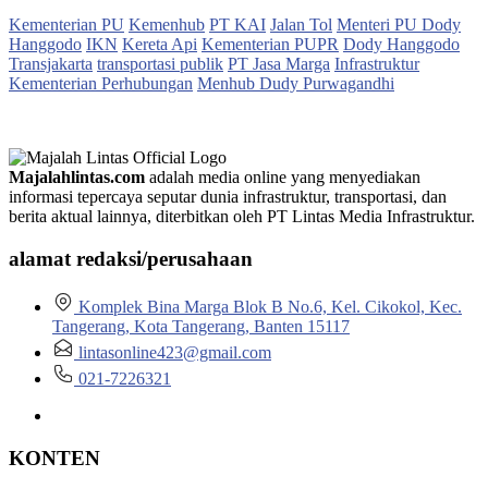
Kementerian PU
Kemenhub
PT KAI
Jalan Tol
Menteri PU Dody
Hanggodo
IKN
Kereta Api
Kementerian PUPR
Dody Hanggodo
Transjakarta
transportasi publik
PT Jasa Marga
Infrastruktur
Kementerian Perhubungan
Menhub Dudy Purwagandhi
Majalahlintas.com
adalah media online yang menyediakan
informasi tepercaya seputar dunia infrastruktur, transportasi, dan
berita aktual lainnya, diterbitkan oleh PT Lintas Media Infrastruktur.
alamat redaksi/perusahaan
Komplek Bina Marga Blok B No.6, Kel. Cikokol, Kec.
Tangerang, Kota Tangerang, Banten 15117
lintasonline423@gmail.com
021-7226321
KONTEN