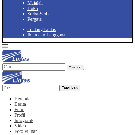
Majalah
Buku
Serba-Serbi
Pergatsi
Tentang Lintas
Iklan dan Langganan
Temukan
Temukan
Beranda
Berita
Fitur
Profil
Infografik
Video
Foto Pilihan