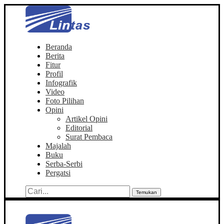
Beranda
Berita
Fitur
Profil
Infografik
Video
Foto Pilihan
Opini
Artikel Opini
Editorial
Surat Pembaca
Majalah
Buku
Serba-Serbi
Pergatsi
Temukan