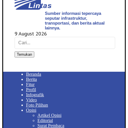
Sumber informasi tepercaya
seputar infrastruktur,
transportasi, dan berita aktual
lainnya.
9 August 2026
Temukan
Beranda
Berita
Fitur
Profil
Infografik
Video
Foto Pilihan
Opini
Artikel Opini
Editorial
Surat Pembaca