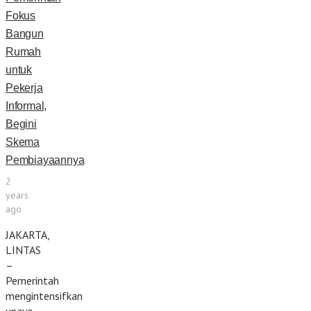
Fokus
Bangun
Rumah
untuk
Pekerja
Informal,
Begini
Skema
Pembiayaannya
2
years
ago
JAKARTA,
LINTAS
–
Pemerintah
mengintensifkan