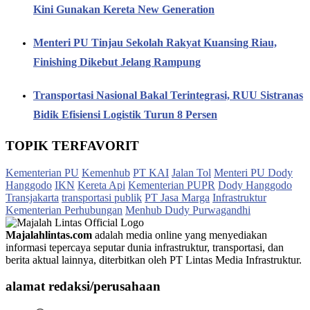
Kini Gunakan Kereta New Generation
Menteri PU Tinjau Sekolah Rakyat Kuansing Riau,
Finishing Dikebut Jelang Rampung
Transportasi Nasional Bakal Terintegrasi, RUU Sistranas
Bidik Efisiensi Logistik Turun 8 Persen
TOPIK TERFAVORIT
Kementerian PU
Kemenhub
PT KAI
Jalan Tol
Menteri PU Dody
Hanggodo
IKN
Kereta Api
Kementerian PUPR
Dody Hanggodo
Transjakarta
transportasi publik
PT Jasa Marga
Infrastruktur
Kementerian Perhubungan
Menhub Dudy Purwagandhi
Majalahlintas.com
adalah media online yang menyediakan
informasi tepercaya seputar dunia infrastruktur, transportasi, dan
berita aktual lainnya, diterbitkan oleh PT Lintas Media Infrastruktur.
alamat redaksi/perusahaan