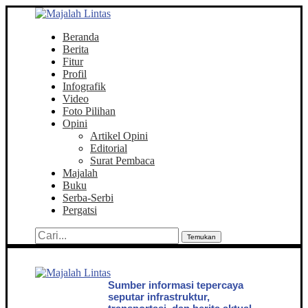
Beranda
Berita
Fitur
Profil
Infografik
Video
Foto Pilihan
Opini
Artikel Opini
Editorial
Surat Pembaca
Majalah
Buku
Serba-Serbi
Pergatsi
Temukan
Sumber informasi tepercaya
seputar infrastruktur,