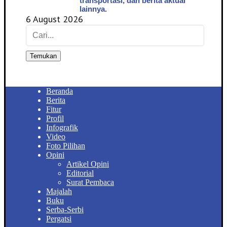
transportasi, dan berita aktual
lainnya.
6 August 2026
Temukan
Beranda
Berita
Fitur
Profil
Infografik
Video
Foto Pilihan
Opini
Artikel Opini
Editorial
Surat Pembaca
Majalah
Buku
Serba-Serbi
Pergatsi