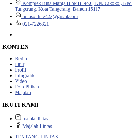
Komplek Bina Marga Blok B No.6, Kel. Cikokol, Kec.
Tangerang, Kota Tangerang, Banten 15117
lintasonline423@gmail.com
021-7226321
KONTEN
Berita
Fitur
Profil
Infografik
Video
Foto Pilihan
Majalah
IKUTI KAMI
majalahlintas
Majalah Lintas
TENTANG LINTAS