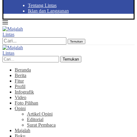
Tentang Lintas
Iklan dan Langganan
Temukan
Temukan
Beranda
Berita
Fitur
Profil
Infografik
Video
Foto Pilihan
Opini
Artikel Opini
Editorial
Surat Pembaca
Majalah
Buku