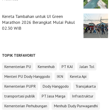
Kereta Tambahan untuk UI Green
Marathon 2026 Berangkat Mulai Pukul
02.30 WIB
TOPIK TERFAVORIT
Kementerian PU
Kemenhub
PT KAI
Jalan Tol
Menteri PU Dody Hanggodo
IKN
Kereta Api
Kementerian PUPR
Dody Hanggodo
Transjakarta
transportasi publik
PT Jasa Marga
Infrastruktur
Kementerian Perhubungan
Menhub Dudy Purwagandhi