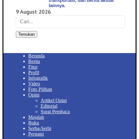
transportasi, dan berita aktual
lainnya.
9 August 2026
Temukan
Beranda
Berita
Fitur
Profil
Infografik
Video
Foto Pilihan
Opini
Artikel Opini
Editorial
Surat Pembaca
Majalah
Buku
Serba-Serbi
Pergatsi