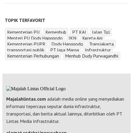
TOPIK TERFAVORIT
Kementerian PU
Kemenhub
PT KAI
Jalan Tol
Menteri PU Dody Hanggodo
IKN
Kereta Api
Kementerian PUPR
Dody Hanggodo
Transjakarta
transportasi publik
PT Jasa Marga
Infrastruktur
Kementerian Perhubungan
Menhub Dudy Purwagandhi
Majalahlintas.com
adalah media online yang menyediakan
informasi tepercaya seputar dunia infrastruktur,
transportasi, dan berita aktual lainnya, diterbitkan oleh PT
Lintas Media Infrastruktur.
alamat redaksi/perusahaan