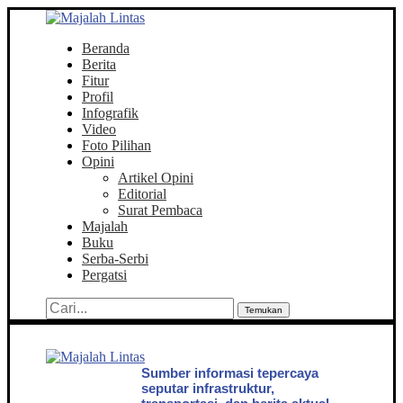
Beranda
Berita
Fitur
Profil
Infografik
Video
Foto Pilihan
Opini
Artikel Opini
Editorial
Surat Pembaca
Majalah
Buku
Serba-Serbi
Pergatsi
Temukan
Sumber informasi tepercaya
seputar infrastruktur,