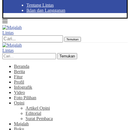
Tentang Lintas
Iklan dan Langganan
Temukan
Temukan
Beranda
Berita
Fitur
Profil
Infografik
Video
Foto Pilihan
Opini
Artikel Opini
Editorial
Surat Pembaca
Majalah
Buku