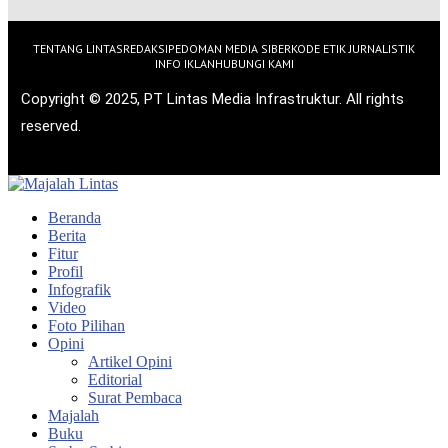
TENTANG LINTAS
REDAKSI
PEDOMAN MEDIA SIBER
KODE ETIK JURNALISTIK
INFO IKLAN
HUBUNGI KAMI
Copyright © 2025, PT Lintas Media Infrastruktur. All rights
reserved.
Beranda
Berita
Fitur
Profil
Infografik
Video
Foto Pilihan
Opini
Artikel Opini
Editorial
Surat Pembaca
Majalah
Buku