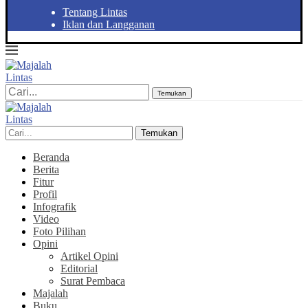
Tentang Lintas
Iklan dan Langganan
Temukan
Temukan
Beranda
Berita
Fitur
Profil
Infografik
Video
Foto Pilihan
Opini
Artikel Opini
Editorial
Surat Pembaca
Majalah
Buku