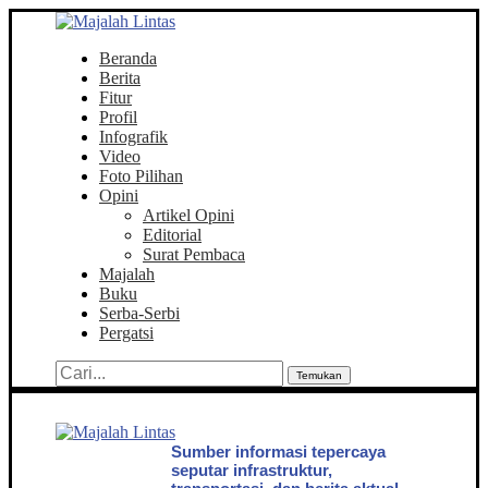
Beranda
Berita
Fitur
Profil
Infografik
Video
Foto Pilihan
Opini
Artikel Opini
Editorial
Surat Pembaca
Majalah
Buku
Serba-Serbi
Pergatsi
Temukan
Sumber informasi tepercaya
seputar infrastruktur,