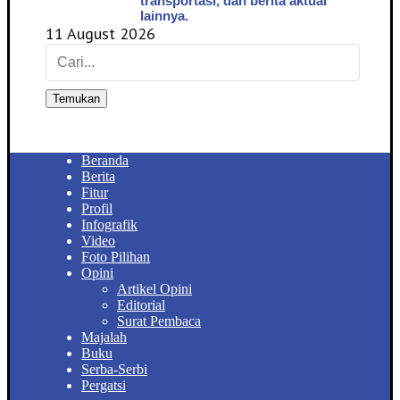
transportasi, dan berita aktual
lainnya.
11 August 2026
Temukan
Beranda
Berita
Fitur
Profil
Infografik
Video
Foto Pilihan
Opini
Artikel Opini
Editorial
Surat Pembaca
Majalah
Buku
Serba-Serbi
Pergatsi