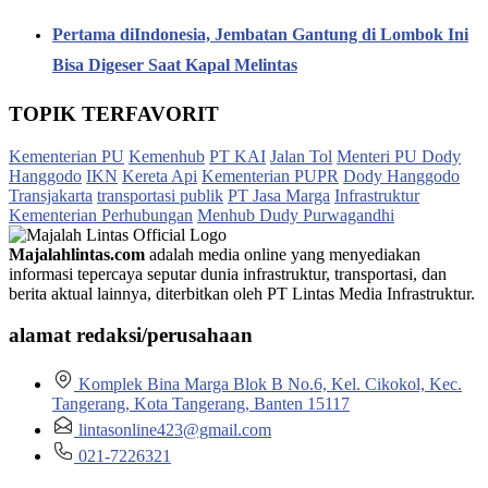
Pertama diIndonesia, Jembatan Gantung di Lombok Ini
Bisa Digeser Saat Kapal Melintas
TOPIK TERFAVORIT
Kementerian PU
Kemenhub
PT KAI
Jalan Tol
Menteri PU Dody
Hanggodo
IKN
Kereta Api
Kementerian PUPR
Dody Hanggodo
Transjakarta
transportasi publik
PT Jasa Marga
Infrastruktur
Kementerian Perhubungan
Menhub Dudy Purwagandhi
Majalahlintas.com
adalah media online yang menyediakan
informasi tepercaya seputar dunia infrastruktur, transportasi, dan
berita aktual lainnya, diterbitkan oleh PT Lintas Media Infrastruktur.
alamat redaksi/perusahaan
Komplek Bina Marga Blok B No.6, Kel. Cikokol, Kec.
Tangerang, Kota Tangerang, Banten 15117
lintasonline423@gmail.com
021-7226321