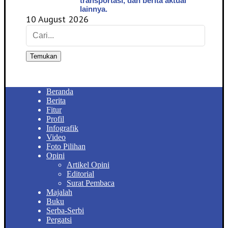
transportasi, dan berita aktual
lainnya.
10 August 2026
Temukan
Beranda
Berita
Fitur
Profil
Infografik
Video
Foto Pilihan
Opini
Artikel Opini
Editorial
Surat Pembaca
Majalah
Buku
Serba-Serbi
Pergatsi