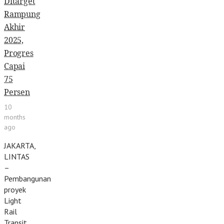
Ditarget
Rampung
Akhir
2025,
Progres
Capai
75
Persen
10
months
ago
JAKARTA,
LINTAS
–
Pembangunan
proyek
Light
Rail
Transit