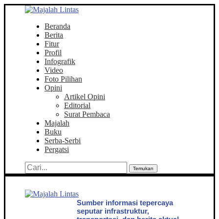
Beranda
Berita
Fitur
Profil
Infografik
Video
Foto Pilihan
Opini
Artikel Opini
Editorial
Surat Pembaca
Majalah
Buku
Serba-Serbi
Pergatsi
Temukan
Sumber informasi tepercaya
seputar infrastruktur,