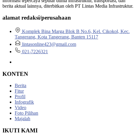
informasi tepercaya seputar dunia infrastruktur, transportasi, dan
berita aktual lainnya, diterbitkan oleh PT Lintas Media Infrastruktur.
alamat redaksi/perusahaan
Komplek Bina Marga Blok B No.6, Kel. Cikokol, Kec.
Tangerang, Kota Tangerang, Banten 15117
lintasonline423@gmail.com
021-7226321
KONTEN
Berita
Fitur
Profil
Infografik
Video
Foto Pilihan
Majalah
IKUTI KAMI