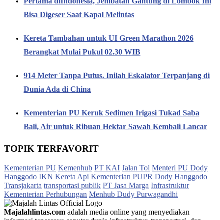
Pertama diIndonesia, Jembatan Gantung di Lombok Ini
Bisa Digeser Saat Kapal Melintas
Kereta Tambahan untuk UI Green Marathon 2026
Berangkat Mulai Pukul 02.30 WIB
914 Meter Tanpa Putus, Inilah Eskalator Terpanjang di
Dunia Ada di China
Kementerian PU Keruk Sedimen Irigasi Tukad Saba
Bali, Air untuk Ribuan Hektar Sawah Kembali Lancar
TOPIK TERFAVORIT
Kementerian PU
Kemenhub
PT KAI
Jalan Tol
Menteri PU Dody
Hanggodo
IKN
Kereta Api
Kementerian PUPR
Dody Hanggodo
Transjakarta
transportasi publik
PT Jasa Marga
Infrastruktur
Kementerian Perhubungan
Menhub Dudy Purwagandhi
Majalahlintas.com
adalah media online yang menyediakan