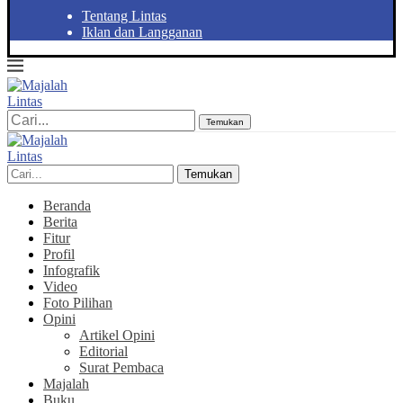
Tentang Lintas
Iklan dan Langganan
Temukan
Temukan
Beranda
Berita
Fitur
Profil
Infografik
Video
Foto Pilihan
Opini
Artikel Opini
Editorial
Surat Pembaca
Majalah
Buku