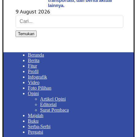
transportasi, dan berita aktual
lainnya.
9 August 2026
Temukan
Beranda
Berita
Fitur
Profil
Infografik
Video
Foto Pilihan
Opini
Artikel Opini
Editorial
Surat Pembaca
Majalah
Buku
Serba-Serbi
Pergatsi