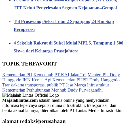
JTT Kebut Penyelesaian Segmen Kejapanan–Gempol
Tol Prosiwangi Seksi 1 dan 2 Sepanjang 24 Km Siap
Beroperasi
4 Sekolah Rakyat di Sulsel Mulai MPLS, Tampung 1.508
Siswa dari Keluarga Prasejahtera
TOPIK TERFAVORIT
Kementerian PU
Kemenhub
PT KAI
Jalan Tol
Menteri PU Dody
Hanggodo
IKN
Kereta Api
Kementerian PUPR
Dody Hanggodo
Transjakarta
transportasi publik
PT Jasa Marga
Infrastruktur
Kementerian Perhubungan
Menhub Dudy Purwagandhi
Majalahlintas.com
adalah media online yang menyediakan
informasi tepercaya seputar dunia infrastruktur, transportasi, dan
berita aktual lainnya, diterbitkan oleh PT Lintas Media Infrastruktur.
alamat redaksi/perusahaan