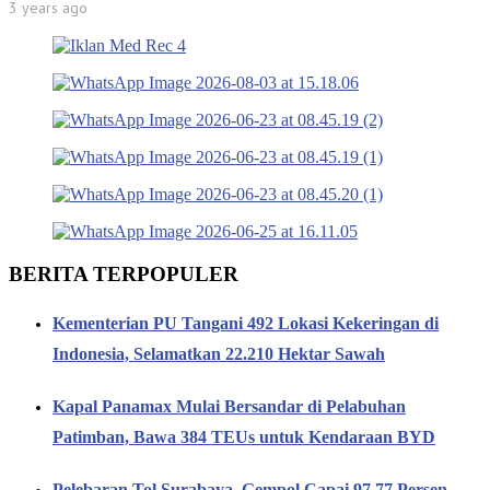
3 years ago
BERITA TERPOPULER
Kementerian PU Tangani 492 Lokasi Kekeringan di
Indonesia, Selamatkan 22.210 Hektar Sawah
Kapal Panamax Mulai Bersandar di Pelabuhan
Patimban, Bawa 384 TEUs untuk Kendaraan BYD
Pelebaran Tol Surabaya–Gempol Capai 97,77 Persen,