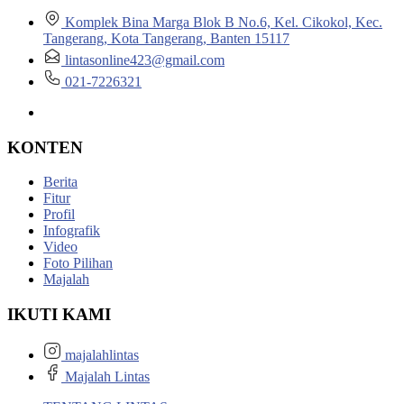
Komplek Bina Marga Blok B No.6, Kel. Cikokol, Kec.
Tangerang, Kota Tangerang, Banten 15117
lintasonline423@gmail.com
021-7226321
KONTEN
Berita
Fitur
Profil
Infografik
Video
Foto Pilihan
Majalah
IKUTI KAMI
majalahlintas
Majalah Lintas