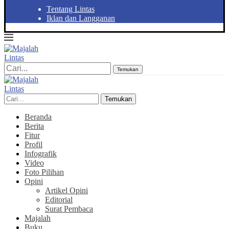
Tentang Lintas
Iklan dan Langganan
Temukan
Temukan
Beranda
Berita
Fitur
Profil
Infografik
Video
Foto Pilihan
Opini
Artikel Opini
Editorial
Surat Pembaca
Majalah
Buku