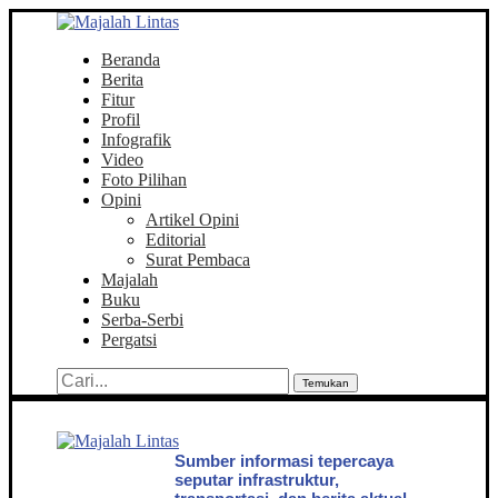
Beranda
Berita
Fitur
Profil
Infografik
Video
Foto Pilihan
Opini
Artikel Opini
Editorial
Surat Pembaca
Majalah
Buku
Serba-Serbi
Pergatsi
Temukan
Sumber informasi tepercaya
seputar infrastruktur,