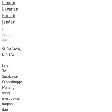
Penuhi
Layanan
Ramah
Jender
3
years
ago
SURABAYA,
LINTAS
–
Jalan
Tol
Surabaya-
Probolinggo-
Malang,
yang
merupakan
bagian
dari